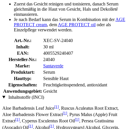
Zuerst das Gesicht reinigen und tonisieren, danach Serum
gleichmäßig in die Haut von Gesicht, Hals und Dekolleté
einmassieren.
Je nach Bedarf kann das Serum in Kombination mit der
AGE
PROTECT cream
, dem
AGE PROTECT oil
oder als
Einzelpflege verwendet werden.
Art.-Nr.:
XEC-SV-24040
Inhalt:
30 ml
EAN:
4005529240407
Hersteller-Nr.:
24040
Marke:
Santaverde
Produktart:
Serum
Hauttyp:
Sensible Haut
Eigenschaften:
Feuchtigkeitsspendend, antioxidant
Anwendungsgebiet:
Gesicht
Inhaltsstoffe (INCI)
[1]
Aloe Barbadensis Leaf Juice
, Ruscus Aculeatus Root Extract,
[1]
Aloe Barbadensis Flower Extract
, Pyrus Malus (Apple) Fruit
[1]
[1]
Extract
, Cyperus Esculentus Root Oil
, Persea Gratissima
[1]
[1]
(Avocado) Oil
, Alcohol
, Hydroxystearyl Alcohol, Glycerin,