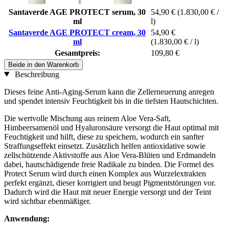
Santaverde AGE PROTECT serum, 30
54,90 €
(1.830,00 € /
ml
l)
Santaverde AGE PROTECT cream, 30
54,90 €
ml
(1.830,00 € / l)
Gesamtpreis:
109,80 €
Beide in den Warenkorb
Beschreibung
Dieses feine Anti-Aging-Serum kann die Zellerneuerung anregen
und spendet intensiv Feuchtigkeit bis in die tiefsten Hautschichten.
Die wertvolle Mischung aus reinem Aloe Vera-Saft,
Himbeersamenöl und Hyaluronsäure versorgt die Haut optimal mit
Feuchtigkeit und hilft, diese zu speichern, wodurch ein sanfter
Straffungseffekt einsetzt. Zusätzlich helfen antioxidative sowie
zellschützende Aktivstoffe aus Aloe Vera-Blüten und Erdmandeln
dabei, hautschädigende freie Radikale zu binden. Die Formel des
Protect Serum wird durch einen Komplex aus Wurzelextrakten
perfekt ergänzt, dieser korrigiert und beugt Pigmentstörungen vor.
Dadurch wird die Haut mit neuer Energie versorgt und der Teint
wird sichtbar ebenmäßiger.
Anwendung: