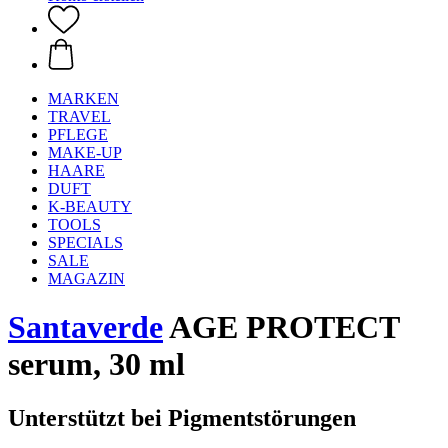
MARKEN
TRAVEL
PFLEGE
MAKE-UP
HAARE
DUFT
K-BEAUTY
TOOLS
SPECIALS
SALE
MAGAZIN
Santaverde
AGE PROTECT
serum, 30 ml
Unterstützt bei Pigmentstörungen