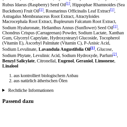
[1]
Rubus Idaeus (Raspberry) Seed Oil
, Hippophae Rhamnoides (Sea
[1]
[1]
Buckthorn) Fruit Oil
, Rosmarinus Officinalis Leaf Extract
,
Astragalus Membranaceus Root Extract, Atractyloides
Macrocephala Root Extract, Bupleurum Falcatum Root Extract,
[1]
Sodium Hyaluronate, Helianthus Annus (Sunflower) Seed Oil
,
Chondrus Crispus (Carrageenan) Powder, Sodium Lactate, Xanthan
Gum, Glyceryl Caprylate, Hydroxystearyl Glucoside, Tocopherol
(Vitamin E), Ascorbyl Palmitate (Vitamin C), P-Anisic Acid,
[1]
Sodium Levulinate,
Lavandula Angustifolia Oil
, Glucose,
[2]
Sodium Phytate, Levulinic Acid, Sodium Hydroxyde, Parfum
,
Benzyl Salicylate
, Citronellal,
Eugenol
,
Geraniol
,
Limonene
,
Linalool
aus kontrolliert biologischem Anbau
aus natürlich ätherischen Ölen
Rechtliche Informationen
Passend dazu