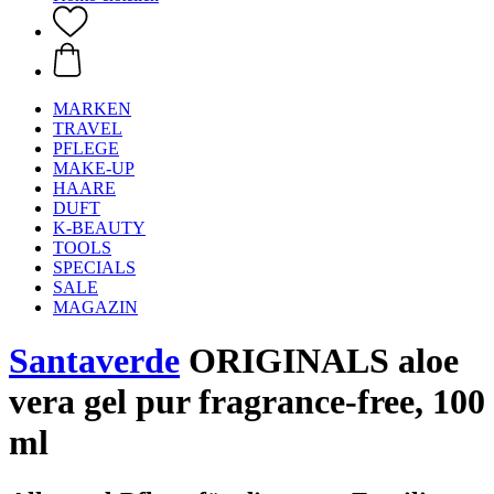
MARKEN
TRAVEL
PFLEGE
MAKE-UP
HAARE
DUFT
K-BEAUTY
TOOLS
SPECIALS
SALE
MAGAZIN
Santaverde
ORIGINALS aloe
vera gel pur fragrance-free, 100
ml