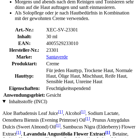
Morgens und abends nach dem Reinigen und Tonisieren sehr
dünn auf die Haut auftragen und sanft einmassieren.
Als Solopflege oder je nach Hautbedürfnis in Kombination
mit der gewohnten Creme verwenden.
Art.-Nr.:
XEC-SV-23301
Inhalt:
30 ml
EAN:
4005529233010
Hersteller-Nr.:
23301
Marke:
Santaverde
Produktart:
Creme
Für jeden Hauttyp, Trockene Haut, Normale
Hauttyp:
Haut, Ölige Haut, Mischhaut, Reife Haut,
Sensible Haut, Unreine Haut
Eigenschaften:
Feuchtigkeitsspendend
Anwendungsgebiet:
Gesicht
Inhaltsstoffe (INCI)
[1]
[1]
Aloe Barbadensis Leaf Juice
, Alcohol
, Sodium Lactate,
[1]
Oenothera Biennis (Evening Primrose) Oil
, Prunus Amygdalus
[1]
Dulcis (Sweet Almond) Oil
, Sambucus Nigra (Elderberry) Flower
[1]
[1]
Extract
,
Lavandula Angustifolia Flower Extract
, Betaine,