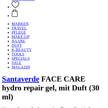
MARKEN
TRAVEL
PFLEGE
MAKE-UP
HAARE
DUFT
K-BEAUTY
TOOLS
SPECIALS
SALE
MAGAZIN
Santaverde
FACE CARE
hydro repair gel, mit Duft (30
ml)