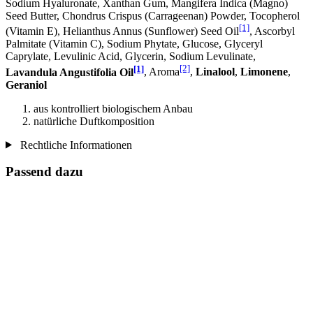
Sodium Hyaluronate, Xanthan Gum, Mangifera Indica (Magno)
Seed Butter, Chondrus Crispus (Carrageenan) Powder, Tocopherol
[1]
(Vitamin E), Helianthus Annus (Sunflower) Seed Oil
, Ascorbyl
Palmitate (Vitamin C), Sodium Phytate, Glucose, Glyceryl
Caprylate, Levulinic Acid, Glycerin, Sodium Levulinate,
[1]
[2]
Lavandula Angustifolia Oil
, Aroma
,
Linalool
,
Limonene
,
Geraniol
aus kontrolliert biologischem Anbau
natürliche Duftkomposition
Rechtliche Informationen
Passend dazu