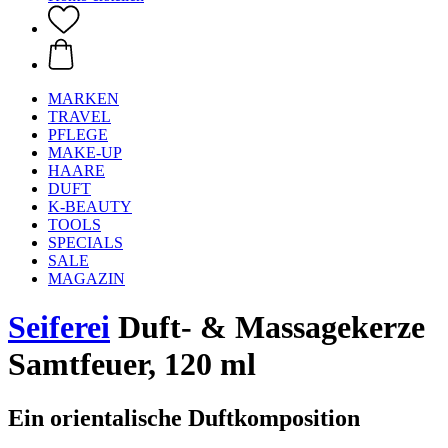
MARKEN
TRAVEL
PFLEGE
MAKE-UP
HAARE
DUFT
K-BEAUTY
TOOLS
SPECIALS
SALE
MAGAZIN
Seiferei
Duft- & Massagekerze
Samtfeuer, 120 ml
Ein orientalische Duftkomposition