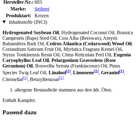
Hersteller-Nr.:
603
Marke:
Seiferei
Produktart:
Kerzen
Inhaltsstoffe (INCI)
Hydrogenated Soybean Oil
, Hydrogenated Coconut Oil, Brassica
Campestris (Raps) Seed Oil, Cera Alba (Beeswax), Amyris
Balsamifera Bark Oil,
Cedrus Atlantica (Cedarwood) Wood Oil
,
Coriandrum Sativum Fruit Oil, Myristica Fragrans Kernel Oil,
Styrax Tonkinensis Resin Oil, Citrus Reticulata Peel Oil,
Eugenia
Caryophyllus Leaf Oil
,
Pelargonium Graveolens (Rose
Geranium) Oil
, Boswellia Serrata (Frankincense) Oil, Pinus
[1]
[1]
[1]
Species Twig Leaf Oil,
Linalool
,
Limonene
,
Geraniol
,
[1]
[1]
Citronellal
, Benzylbenzoat
allergene Bestandteile stammen aus den äth. Ölen.
Enthält Kampfer.
Passend dazu