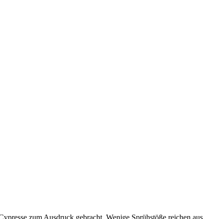
nd Cypresse zum Ausdruck gebracht .Wenige Sprühstöße reichen aus,