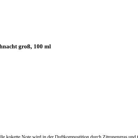
hnacht groß, 100 ml
zielle kokette Note wird in der Duftkompostition durch Zitronengras u