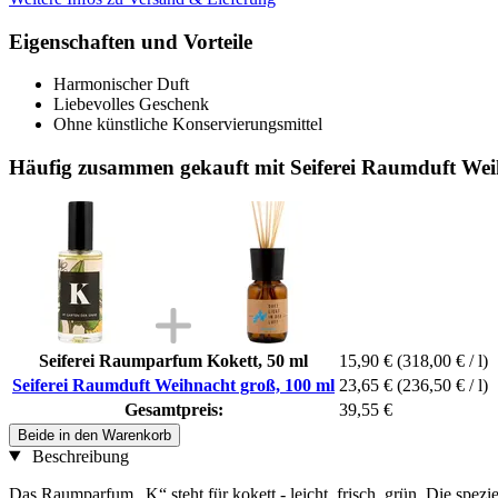
Eigenschaften und Vorteile
Harmonischer Duft
Liebevolles Geschenk
Ohne künstliche Konservierungsmittel
Häufig zusammen gekauft mit Seiferei Raumduft Wei
Seiferei Raumparfum Kokett, 50 ml
15,90 €
(318,00 € / l)
Seiferei Raumduft Weihnacht groß, 100 ml
23,65 €
(236,50 € / l)
Gesamtpreis:
39,55 €
Beide in den Warenkorb
Beschreibung
Das Raumparfum „K“ steht für kokett - leicht, frisch, grün. Die spe