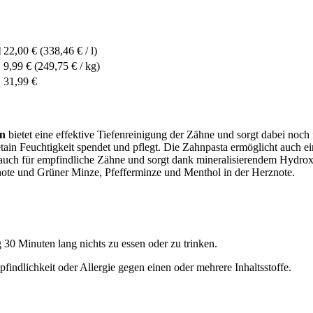
l
22,00 €
(338,46 € / l)
9,99 €
(249,75 € / kg)
31,99 €
in
bietet eine effektive Tiefenreinigung der Zähne und sorgt dabei noch f
in Feuchtigkeit spendet und pflegt. Die Zahnpasta ermöglicht auch ein
h auch für empfindliche Zähne und sorgt dank mineralisierendem Hydrox
te und Grüner Minze, Pfefferminze und Menthol in der Herznote.
30 Minuten lang nichts zu essen oder zu trinken.
indlichkeit oder Allergie gegen einen oder mehrere Inhaltsstoffe.