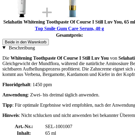
Selahatin Whitening Toothpaste Of Course I Still Luv You, 65 m
Top Smile Gum Care Serum, 40 g
Gesamtpreis:
Beide in den Warenkorb
Beschreibung
Die
Whitening Toothpaste Of Course I Still Luv You
von
Selahat
Gleichgewicht der Mundflora, während die natürliche Aminosäure Beta
sichtbaren Aufhellungsprozess profitierst. Die Zahncreme eignet sic
kommt aus Verbena, Bergamotte, Kardamom und Kiefer in der Kopfno
Fluoridgehalt
: 1450 ppm
Anwendung
: Zwei- bis dreimal täglich anwenden.
Tipp
: Für optimale Ergebnisse wird empfohlen, nach der Anwendung 
Hinweis
: Nicht schlucken und nicht anwenden bei bekannter Überempf
Art.-Nr.:
SEL-1001007
Inhalt:
65 ml