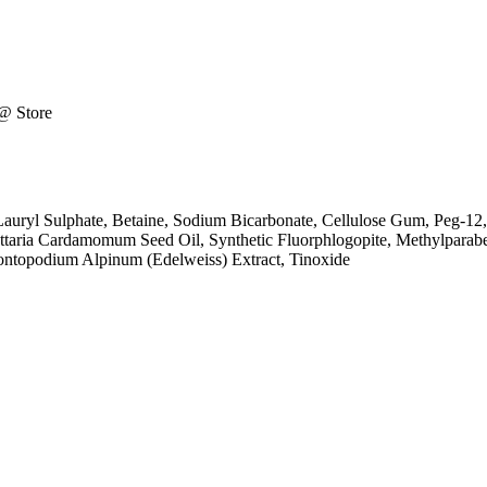
 @ Store
Lauryl Sulphate, Betaine, Sodium Bicarbonate, Cellulose Gum, Peg-12,
ettaria Cardamomum Seed Oil, Synthetic Fluorphlogopite, Methylparab
Leontopodium Alpinum (Edelweiss) Extract, Tinoxide