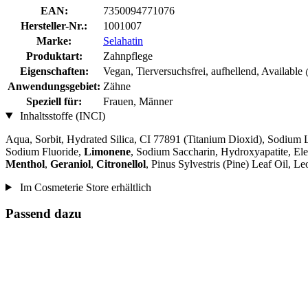
EAN:
7350094771076
Hersteller-Nr.:
1001007
Marke:
Selahatin
Produktart:
Zahnpflege
Eigenschaften:
Vegan, Tierversuchsfrei, aufhellend, Available
Anwendungsgebiet:
Zähne
Speziell für:
Frauen, Männer
Inhaltsstoffe (INCI)
Aqua, Sorbit, Hydrated Silica, CI 77891 (Titanium Dioxid), Sodium 
Sodium Fluoride,
Limonene
, Sodium Saccharin, Hydroxyapatite, El
Menthol
,
Geraniol
,
Citronellol
, Pinus Sylvestris (Pine) Leaf Oil, 
Im Cosmeterie Store erhältlich
Passend dazu