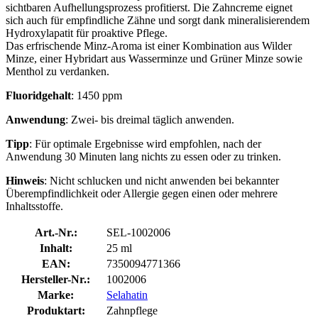
sichtbaren Aufhellungsprozess profitierst. Die Zahncreme eignet
sich auch für empfindliche Zähne und sorgt dank mineralisierendem
Hydroxylapatit für proaktive Pflege.
Das erfrischende Minz-Aroma ist einer Kombination aus Wilder
Minze, einer Hybridart aus Wasserminze und Grüner Minze sowie
Menthol zu verdanken.
Fluoridgehalt
: 1450 ppm
Anwendung
: Zwei- bis dreimal täglich anwenden.
Tipp
: Für optimale Ergebnisse wird empfohlen, nach der
Anwendung 30 Minuten lang nichts zu essen oder zu trinken.
Hinweis
: Nicht schlucken und nicht anwenden bei bekannter
Überempfindlichkeit oder Allergie gegen einen oder mehrere
Inhaltsstoffe.
Art.-Nr.:
SEL-1002006
Inhalt:
25 ml
EAN:
7350094771366
Hersteller-Nr.:
1002006
Marke:
Selahatin
Produktart:
Zahnpflege