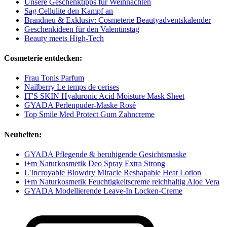
Unsere Geschenktipps für Weihnachten
Sag Cellulite den Kampf an
Brandneu & Exklusiv: Cosmeterie Beautyadventskalender
Geschenkideen für den Valentinstag
Beauty meets High-Tech
Cosmeterie entdecken:
Frau Tonis Parfum
Nailberry Le temps de cerises
IT'S SKIN Hyaluronic Acid Moisture Mask Sheet
GYADA Perlenpuder-Maske Rosé
Top Smile Med Protect Gum Zahncreme
Neuheiten:
GYADA Pflegende & beruhigende Gesichtsmaske
i+m Naturkosmetik Deo Spray Extra Strong
L'Incroyable Blowdry Miracle Reshapable Heat Lotion
i+m Naturkosmetik Feuchtigkeitscreme reichhaltig Aloe Vera
GYADA Modellierende Leave-In Locken-Creme