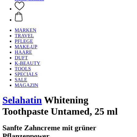
MARKEN
TRAVEL
PFLEGE
MAKE-UP
HAARE
DUFT
K-BEAUTY
TOOLS
SPECIALS
SALE
MAGAZIN
Selahatin
Whitening
Toothpaste Untamed, 25 ml
Sanfte Zahncreme mit grüner
Pflanzenpower