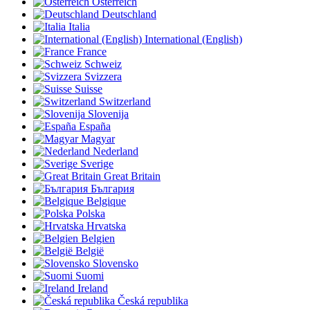
Österreich
Deutschland
Italia
International (English)
France
Schweiz
Svizzera
Suisse
Switzerland
Slovenija
España
Magyar
Nederland
Sverige
Great Britain
България
Belgique
Polska
Hrvatska
Belgien
België
Slovensko
Suomi
Ireland
Česká republika