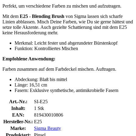
Perfekt, um verschiedene Farben zu mischen und aufzutragen.
Mit dem
E25 - Blending Brush
von Sigma lassen sich scharfe
Linien abblassen. Misch Deine Farben, wie Du sie gerne hättest und
setze tolle Akzente. Auch gezielte Schattierung sind mit dem E25
keine Herausforderung mehr.
Merkmal: Leicht fester und abgerundeter Bürstenkopf
Funktion: Kontrolliertes Mischen
Empfohlene Anwendung:
Farben zusammen auf dem Farbdeckel mischen. Auftragen.
Abdeckung: Blaß bis mittel
Länge: 16,51 cm
Fasern: Exklusive synthetische, antimikrobielle Fasern
Art.-Nr.:
SI-E25
Inhalt:
1 Stk
EAN:
819430010806
Hersteller-Nr.:
E25
Marke:
Sigma Beauty
Produktart:
Pinsel