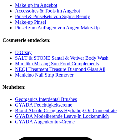
Make-up im Angebot
Accessoires & Tools im Angebot
Pinsel & Pinselsets von Sigma Beauty
Make-up Pinsel
Pinsel zum Aufragen von Augen Make-Up
Cosmeterie entdecken:
D'Orsay
SALT & STONE Santal & Vetiver Body Wash
Mimitika Missing Sun Food Complements
NEQI Treatment Treasure Diamond Glass All
Manicino Nail Strip Remover
Neuheiten:
Georganics Interdental Brushes
GYADA Feuchtigkeitscreme
Blond Absolu Cicagloss Hydrating Oil Concentrate
GYADA Modellierende Leave-In Lockenmilch
GYADA Augenkontur-Creme