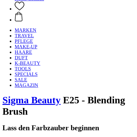
MARKEN
TRAVEL
PFLEGE
MAKE-UP
HAARE
DUFT
K-BEAUTY
TOOLS
SPECIALS
SALE
MAGAZIN
Sigma Beauty
E25 - Blending
Brush
Lass den Farbzauber beginnen