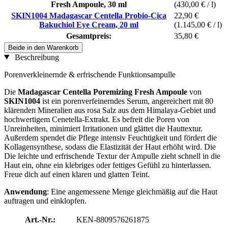
Fresh Ampoule, 30 ml
(430,00 € / l)
SKIN1004 Madagascar Centella Probio-Cica
22,90 €
Bakuchiol Eye Cream, 20 ml
(1.145,00 € / l)
Gesamtpreis:
35,80 €
Beide in den Warenkorb
Beschreibung
Porenverkleinernde & erfrischende Funktionsampulle
Die
Madagascar Centella Poremizing Fresh Ampoule
von
SKIN1004
ist ein porenverfeinerndes Serum, angereichert mit 80
klärenden Mineralien aus rosa Salz aus dem Himalaya-Gebiet und
hochwertigem Cenetella-Extrakt. Es befreit die Poren von
Unreinheiten, minimiert Irritationen und glättet die Hauttextur.
Außerdem spendet die Pflege intensiv Feuchtigkeit und fördert die
Kollagensynthese, sodass die Elastizität der Haut erhöht wird. Die
Die leichte und erfrischende Textur der Ampulle zieht schnell in die
Haut ein, ohne ein klebriges oder fettiges Gefühl zu hinterlassen.
Freue dich auf einen klaren und glatten Teint.
Anwendung
: Eine angemessene Menge gleichmäßig auf die Haut
auftragen und einklopfen.
Art.-Nr.:
KEN-8809576261875