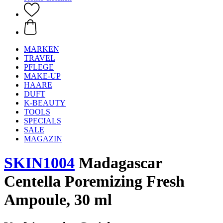
MARKEN
TRAVEL
PFLEGE
MAKE-UP
HAARE
DUFT
K-BEAUTY
TOOLS
SPECIALS
SALE
MAGAZIN
SKIN1004
Madagascar
Centella Poremizing Fresh
Ampoule, 30 ml