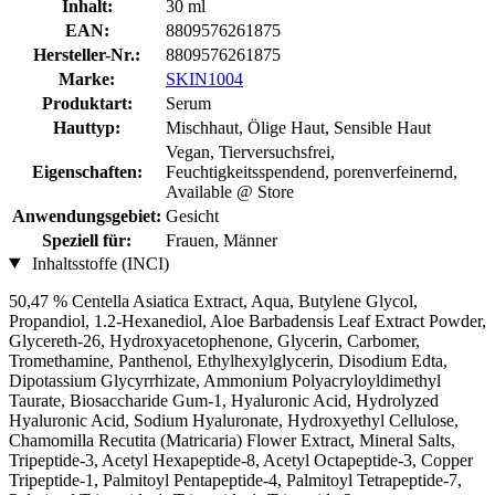
Inhalt:
30 ml
EAN:
8809576261875
Hersteller-Nr.:
8809576261875
Marke:
SKIN1004
Produktart:
Serum
Hauttyp:
Mischhaut, Ölige Haut, Sensible Haut
Vegan, Tierversuchsfrei,
Eigenschaften:
Feuchtigkeitsspendend, porenverfeinernd,
Available @ Store
Anwendungsgebiet:
Gesicht
Speziell für:
Frauen, Männer
Inhaltsstoffe (INCI)
50,47 % Centella Asiatica Extract, Aqua, Butylene Glycol,
Propandiol, 1.2-Hexanediol, Aloe Barbadensis Leaf Extract Powder,
Glycereth-26, Hydroxyacetophenone, Glycerin, Carbomer,
Tromethamine, Panthenol, Ethylhexylglycerin, Disodium Edta,
Dipotassium Glycyrrhizate, Ammonium Polyacryloyldimethyl
Taurate, Biosaccharide Gum-1, Hyaluronic Acid, Hydrolyzed
Hyaluronic Acid, Sodium Hyaluronate, Hydroxyethyl Cellulose,
Chamomilla Recutita (Matricaria) Flower Extract, Mineral Salts,
Tripeptide-3, Acetyl Hexapeptide-8, Acetyl Octapeptide-3, Copper
Tripeptide-1, Palmitoyl Pentapeptide-4, Palmitoyl Tetrapeptide-7,