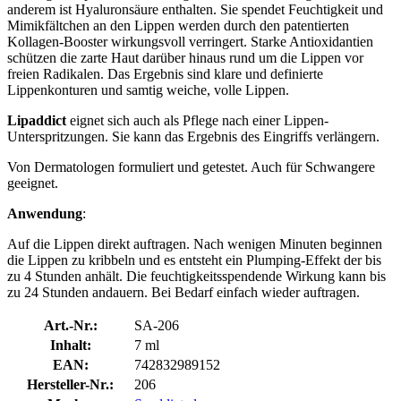
anderem ist Hyaluronsäure enthalten. Sie spendet Feuchtigkeit und
Mimikfältchen an den Lippen werden durch den patentierten
Kollagen-Booster wirkungsvoll verringert. Starke Antioxidantien
schützen die zarte Haut darüber hinaus rund um die Lippen vor
freien Radikalen. Das Ergebnis sind klare und definierte
Lippenkonturen und samtig weiche, volle Lippen.
Lipaddict
eignet sich auch als Pflege nach einer Lippen-
Unterspritzungen. Sie kann das Ergebnis des Eingriffs verlängern.
Von Dermatologen formuliert und getestet. Auch für Schwangere
geeignet.
Anwendung
:
Auf die Lippen direkt auftragen. Nach wenigen Minuten beginnen
die Lippen zu kribbeln und es entsteht ein Plumping-Effekt der bis
zu 4 Stunden anhält. Die feuchtigkeitsspendende Wirkung kann bis
zu 24 Stunden andauern. Bei Bedarf einfach wieder auftragen.
Art.-Nr.:
SA-206
Inhalt:
7 ml
EAN:
742832989152
Hersteller-Nr.:
206