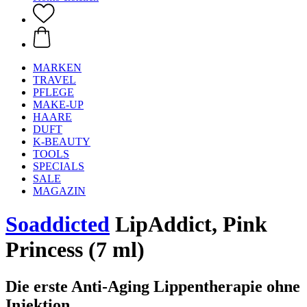
MARKEN
TRAVEL
PFLEGE
MAKE-UP
HAARE
DUFT
K-BEAUTY
TOOLS
SPECIALS
SALE
MAGAZIN
Soaddicted
LipAddict, Pink
Princess (7 ml)
Die erste Anti-Aging Lippentherapie ohne
Injektion