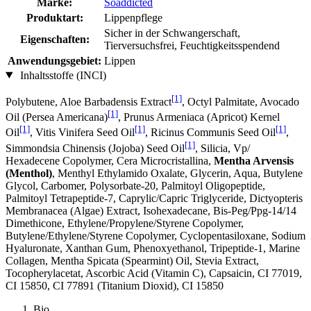
Marke:
Soaddicted
Produktart:
Lippenpflege
Sicher in der Schwangerschaft,
Eigenschaften:
Tierversuchsfrei, Feuchtigkeitsspendend
Anwendungsgebiet:
Lippen
Inhaltsstoffe (INCI)
[1]
Polybutene, Aloe Barbadensis Extract
, Octyl Palmitate, Avocado
[1]
Oil (Persea Americana)
, Prunus Armeniaca (Apricot) Kernel
[1]
[1]
[1]
Oil
, Vitis Vinifera Seed Oil
, Ricinus Communis Seed Oil
,
[1]
Simmondsia Chinensis (Jojoba) Seed Oil
, Silicia, Vp/
Hexadecene Copolymer, Cera Microcristallina,
Mentha Arvensis
(Menthol)
, Menthyl Ethylamido Oxalate, Glycerin, Aqua, Butylene
Glycol, Carbomer, Polysorbate-20, Palmitoyl Oligopeptide,
Palmitoyl Tetrapeptide-7, Caprylic/Capric Triglyceride, Dictyopteris
Membranacea (Algae) Extract, Isohexadecane, Bis-Peg/Ppg-14/14
Dimethicone, Ethylene/Propylene/Styrene Copolymer,
Butylene/Ethylene/Styrene Copolymer, Cyclopentasiloxane, Sodium
Hyaluronate, Xanthan Gum, Phenoxyethanol, Tripeptide-1, Marine
Collagen, Mentha Spicata (Spearmint) Oil, Stevia Extract,
Tocopherylacetat, Ascorbic Acid (Vitamin C), Capsaicin, CI 77019,
CI 15850, CI 77891 (Titanium Dioxid), CI 15850
Bio