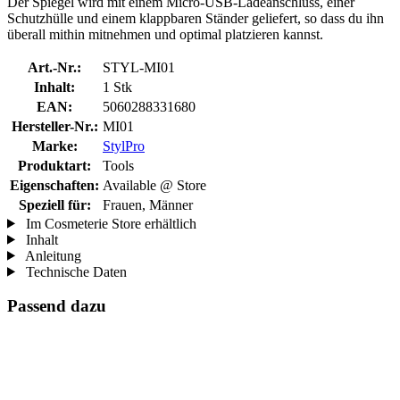
Der Spiegel wird mit einem Micro-USB-Ladeanschluss, einer
Schutzhülle und einem klappbaren Ständer geliefert, so dass du ihn
überall mithin mitnehmen und optimal platzieren kannst.
Art.-Nr.:
STYL-MI01
Inhalt:
1 Stk
EAN:
5060288331680
Hersteller-Nr.:
MI01
Marke:
StylPro
Produktart:
Tools
Eigenschaften:
Available @ Store
Speziell für:
Frauen, Männer
Im Cosmeterie Store erhältlich
Inhalt
Anleitung
Technische Daten
Passend dazu