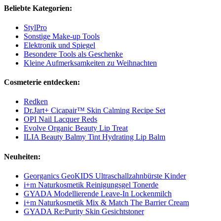
Beliebte Kategorien:
StylPro
Sonstige Make-up Tools
Elektronik und Spiegel
Besondere Tools als Geschenke
Kleine Aufmerksamkeiten zu Weihnachten
Cosmeterie entdecken:
Redken
Dr.Jart+ Cicapair™ Skin Calming Recipe Set
OPI Nail Lacquer Reds
Evolve Organic Beauty Lip Treat
ILIA Beauty Balmy Tint Hydrating Lip Balm
Neuheiten:
Georganics GeoKIDS Ultraschallzahnbürste Kinder
i+m Naturkosmetik Reinigungsgel Tonerde
GYADA Modellierende Leave-In Lockenmilch
i+m Naturkosmetik Mix & Match The Barrier Cream
GYADA Re:Purity Skin Gesichtstoner