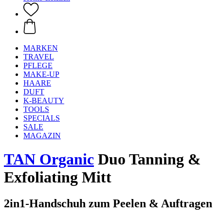
MARKEN
TRAVEL
PFLEGE
MAKE-UP
HAARE
DUFT
K-BEAUTY
TOOLS
SPECIALS
SALE
MAGAZIN
TAN Organic
Duo Tanning &
Exfoliating Mitt
2in1-Handschuh zum Peelen & Auftragen