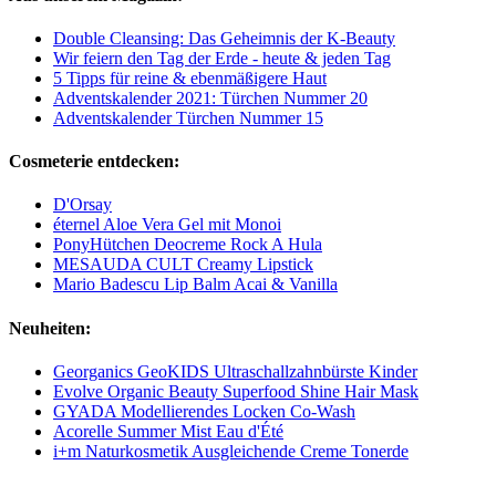
Double Cleansing: Das Geheimnis der K-Beauty
Wir feiern den Tag der Erde - heute & jeden Tag
5 Tipps für reine & ebenmäßigere Haut
Adventskalender 2021: Türchen Nummer 20
Adventskalender Türchen Nummer 15
Cosmeterie entdecken:
D'Orsay
éternel Aloe Vera Gel mit Monoi
PonyHütchen Deocreme Rock A Hula
MESAUDA CULT Creamy Lipstick
Mario Badescu Lip Balm Acai & Vanilla
Neuheiten:
Georganics GeoKIDS Ultraschallzahnbürste Kinder
Evolve Organic Beauty Superfood Shine Hair Mask
GYADA Modellierendes Locken Co-Wash
Acorelle Summer Mist Eau d'Été
i+m Naturkosmetik Ausgleichende Creme Tonerde