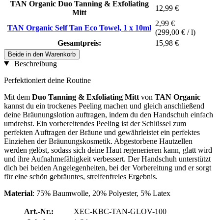
TAN Organic Duo Tanning & Exfoliating
12,99 €
Mitt
2,99 €
TAN Organic Self Tan Eco Towel, 1 x 10ml
(299,00 € / l)
Gesamtpreis:
15,98 €
Beide in den Warenkorb
Beschreibung
Perfektioniert deine Routine
Mit dem
Duo Tanning & Exfoliating Mitt
von
TAN Organic
kannst du ein trockenes Peeling machen und gleich anschließend
deine Bräunungslotion auftragen, indem du den Handschuh einfach
umdrehst. Ein vorbereitendes Peeling ist der Schlüssel zum
perfekten Auftragen der Bräune und gewährleistet ein perfektes
Einziehen der Bräunungskosmetik. Abgestorbene Hautzellen
werden gelöst, sodass sich deine Haut regenerieren kann, glatt wird
und ihre Aufnahmefähigkeit verbessert. Der Handschuh unterstützt
dich bei beiden Angelegenheiten, bei der Vorbereitung und er sorgt
für eine schön gebräuntes, streifenfreies Ergebnis.
Material
: 75% Baumwolle, 20% Polyester, 5% Latex
Art.-Nr.:
XEC-KBC-TAN-GLOV-100