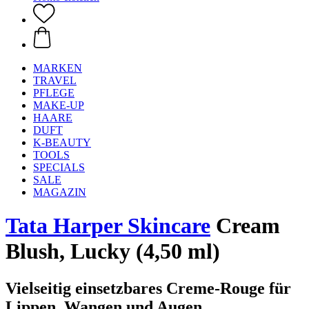
MARKEN
TRAVEL
PFLEGE
MAKE-UP
HAARE
DUFT
K-BEAUTY
TOOLS
SPECIALS
SALE
MAGAZIN
Tata Harper Skincare
Cream
Blush, Lucky (4,50 ml)
Vielseitig einsetzbares Creme-Rouge für
Lippen, Wangen und Augen