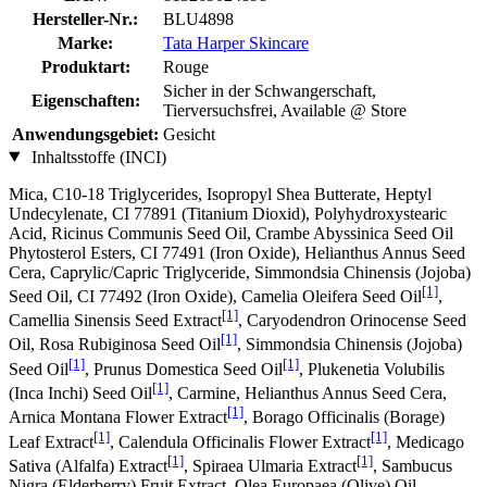
Hersteller-Nr.:
BLU4898
Marke:
Tata Harper Skincare
Produktart:
Rouge
Sicher in der Schwangerschaft,
Eigenschaften:
Tierversuchsfrei, Available @ Store
Anwendungsgebiet:
Gesicht
Inhaltsstoffe (INCI)
Mica, C10-18 Triglycerides, Isopropyl Shea Butterate, Heptyl
Undecylenate, CI 77891 (Titanium Dioxid), Polyhydroxystearic
Acid, Ricinus Communis Seed Oil, Crambe Abyssinica Seed Oil
Phytosterol Esters, CI 77491 (Iron Oxide), Helianthus Annus Seed
Cera, Caprylic/Capric Triglyceride, Simmondsia Chinensis (Jojoba)
[1]
Seed Oil, CI 77492 (Iron Oxide), Camelia Oleifera Seed Oil
,
[1]
Camellia Sinensis Seed Extract
, Caryodendron Orinocense Seed
[1]
Oil, Rosa Rubiginosa Seed Oil
, Simmondsia Chinensis (Jojoba)
[1]
[1]
Seed Oil
, Prunus Domestica Seed Oil
, Plukenetia Volubilis
[1]
(Inca Inchi) Seed Oil
, Carmine, Helianthus Annus Seed Cera,
[1]
Arnica Montana Flower Extract
, Borago Officinalis (Borage)
[1]
[1]
Leaf Extract
, Calendula Officinalis Flower Extract
, Medicago
[1]
[1]
Sativa (Alfalfa) Extract
, Spiraea Ulmaria Extract
, Sambucus
Nigra (Elderberry) Fruit Extract, Olea Europaea (Olive) Oil