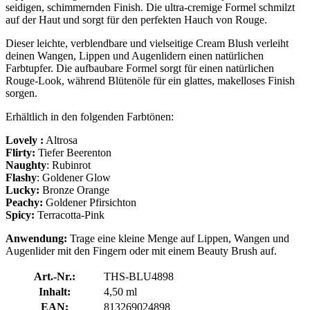
seidigen, schimmernden Finish. Die ultra-cremige Formel schmilzt
auf der Haut und sorgt für den perfekten Hauch von Rouge.
Dieser leichte, verblendbare und vielseitige Cream Blush verleiht
deinen Wangen, Lippen und Augenlidern einen natürlichen
Farbtupfer. Die aufbaubare Formel sorgt für einen natürlichen
Rouge-Look, während Blütenöle für ein glattes, makelloses Finish
sorgen.
Erhältlich in den folgenden Farbtönen:
Lovely :
Altrosa
Flirty:
Tiefer Beerenton
Naughty
: Rubinrot
Flashy
: Goldener Glow
Lucky:
Bronze Orange
Peachy:
Goldener Pfirsichton
Spicy:
Terracotta-Pink
Anwendung:
Trage eine kleine Menge auf Lippen, Wangen und
Augenlider mit den Fingern oder mit einem Beauty Brush auf.
Art.-Nr.:
THS-BLU4898
Inhalt:
4,50 ml
EAN:
813269024898