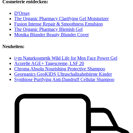
Cosmeterie entdecken:
D'Orsay
The Organic Pharmacy Clarifying Gel Moisturizer
Fusion Intense Repair & Smoothness Emulsion
The Organic Pharmacy Blemish Gel
Monika Blunder Beauty Blunder Cover
Neuheiten:
i+m Naturkosmetik Wild Life for Men Face Power Gel
Acorelle AGE+ Tagescreme, LSF 20
Chroma Absolu Nourishing Protective Shampoo
Georganics GeoKIDS Ultraschallzahnbürste Kinder
Symbiose Purifying Anti-Dandruff Cellular Shampoo