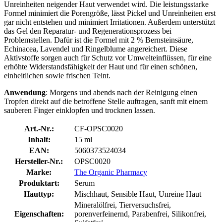
Unreinheiten neigender Haut verwendet wird. Die leistungsstarke
Formel minimiert die Porengröße, lässt Pickel und Unreinheiten erst
gar nicht entstehen und minimiert Irritationen. Außerdem unterstützt
das Gel den Reparatur- und Regenerationsprozess bei
Problemstellen. Dafür ist die Formel mit 2 % Bernsteinsäure,
Echinacea, Lavendel und Ringelblume angereichert. Diese
Aktivstoffe sorgen auch für Schutz vor Umwelteinflüssen, für eine
erhöhte Widerstandsfähigkeit der Haut und für einen schönen,
einheitlichen sowie frischen Teint.
Anwendung
: Morgens und abends nach der Reinigung einen
Tropfen direkt auf die betroffene Stelle auftragen, sanft mit einem
sauberen Finger einklopfen und trocknen lassen.
Art.-Nr.:
CF-OPSC0020
Inhalt:
15 ml
EAN:
5060373524034
Hersteller-Nr.:
OPSC0020
Marke:
The Organic Pharmacy
Produktart:
Serum
Hauttyp:
Mischhaut, Sensible Haut, Unreine Haut
Mineralölfrei, Tierversuchsfrei,
Eigenschaften:
porenverfeinernd, Parabenfrei, Silikonfrei,