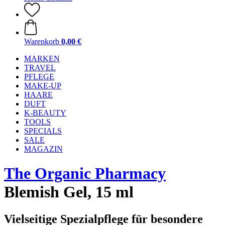
Warenkorb
0,00 €
MARKEN
TRAVEL
PFLEGE
MAKE-UP
HAARE
DUFT
K-BEAUTY
TOOLS
SPECIALS
SALE
MAGAZIN
The Organic Pharmacy
Blemish Gel, 15 ml
Vielseitige Spezialpflege für besondere