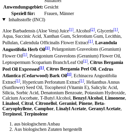
Sulfatfrei
Anwendungsgebiet:
Gesicht
Speziell für:
Frauen, Männer
Inhaltsstoffe (INCI)
[1]
[2]
[1]
Aloe Barbadensis (Aloe Vera) Juice
, Alcohol
, Glycerin
,
Aqua, Succinic Acid, Xanthan Gum, Sclerotium Gum, Lecithin,
[1]
Pullulan, Calendula Officinalis Flower Extract
,
Lavandula
[1]
Angustifolia Herb Oil
, Pelargonium Graveolons (Geranium)
[1]
Flower Oil
, Pelargonium Graveolons (Geranium) Flower Oil,
[1]
Leptospermum Scoparium Branch/Leaf Oil
,
Citrus Bergamia
[1]
Peel Oil Expressed
,
Citrus Bergamia Peel Oil
,
Cedrus
[1]
Atlantica (Cedarwood) Bark Oil
, Echinacea Angustifolia
[1]
[1]
Extract
, Hypericum Perforatum Extract
, Helianthus Annus
(Sunflower) Seed Oil, Tocopherol (Vitamin E), Salicylic Acid,
Silicia, Sorbic Acid, Denatonium Benzoate, Potassium Hydroxide,
Calcium Ascorbate, T-Butyl Alcohol,
Benzyl Alcohol
,
Limonene
,
Linalool
,
Citral
,
Citronellol
,
Geraniol
,
Pinene
,
Beta-
Caryophyllene
,
Camphor
,
Linalyl Acetate
,
Geranyl Acetate
,
Terpineol
,
Terpinolene
aus biologischem Anbau
Aus biologischen Zutaten hergestellt