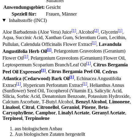
Sulfatfrei
Anwendungsgebiet:
Gesicht
Speziell für:
Frauen, Männer
Inhaltsstoffe (INCI)
[1]
[2]
[1]
Aloe Barbadensis (Aloe Vera) Juice
, Alcohol
, Glycerin
,
Aqua, Succinic Acid, Xanthan Gum, Sclerotium Gum, Lecithin,
[1]
Pullulan, Calendula Officinalis Flower Extract
,
Lavandula
[1]
Angustifolia Herb Oil
, Pelargonium Graveolons (Geranium)
[1]
Flower Oil
, Pelargonium Graveolons (Geranium) Flower Oil,
[1]
Leptospermum Scoparium Branch/Leaf Oil
,
Citrus Bergamia
[1]
Peel Oil Expressed
,
Citrus Bergamia Peel Oil
,
Cedrus
[1]
Atlantica (Cedarwood) Bark Oil
, Echinacea Angustifolia
[1]
[1]
Extract
, Hypericum Perforatum Extract
, Helianthus Annus
(Sunflower) Seed Oil, Tocopherol (Vitamin E), Salicylic Acid,
Silicia, Sorbic Acid, Denatonium Benzoate, Potassium Hydroxide,
Calcium Ascorbate, T-Butyl Alcohol,
Benzyl Alcohol
,
Limonene
,
Linalool
,
Citral
,
Citronellol
,
Geraniol
,
Pinene
,
Beta-
Caryophyllene
,
Camphor
,
Linalyl Acetate
,
Geranyl Acetate
,
Terpineol
,
Terpinolene
aus biologischem Anbau
Aus biologischen Zutaten hergestellt