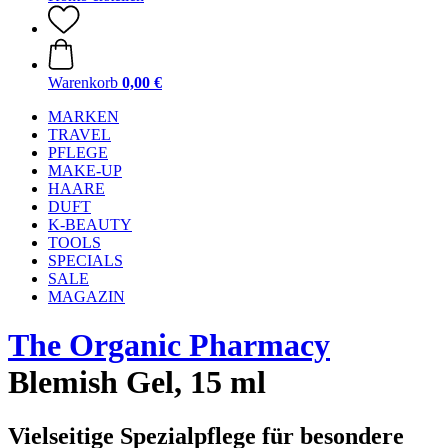
Warenkorb
0,00 €
MARKEN
TRAVEL
PFLEGE
MAKE-UP
HAARE
DUFT
K-BEAUTY
TOOLS
SPECIALS
SALE
MAGAZIN
The Organic Pharmacy
Blemish Gel, 15 ml
Vielseitige Spezialpflege für besondere