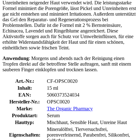
Unreinheiten neigender Haut verwendet wird. Die leistungsstarke
Formel minimiert die Porengröße, lässt Pickel und Unreinheiten erst
gar nicht entstehen und minimiert Irritationen. Außerdem unterstützt
das Gel den Reparatur- und Regenerationsprozess bei
Problemstellen. Dafür ist die Formel mit 2 % Bernsteinsäure,
Echinacea, Lavendel und Ringelblume angereichert. Diese
Aktivstoffe sorgen auch für Schutz vor Umwelteinflüssen, für eine
erhöhte Widerstandsfähigkeit der Haut und für einen schönen,
einheitlichen sowie frischen Teint.
Anwendung
: Morgens und abends nach der Reinigung einen
Tropfen direkt auf die betroffene Stelle auftragen, sanft mit einem
sauberen Finger einklopfen und trocknen lassen.
Art.-Nr.:
CF-OPSC0020
Inhalt:
15 ml
EAN:
5060373524034
Hersteller-Nr.:
OPSC0020
Marke:
The Organic Pharmacy
Produktart:
Serum
Hauttyp:
Mischhaut, Sensible Haut, Unreine Haut
Mineralölfrei, Tierversuchsfrei,
Eigenschaften:
porenverfeinernd, Parabenfrei, Silikonfrei,