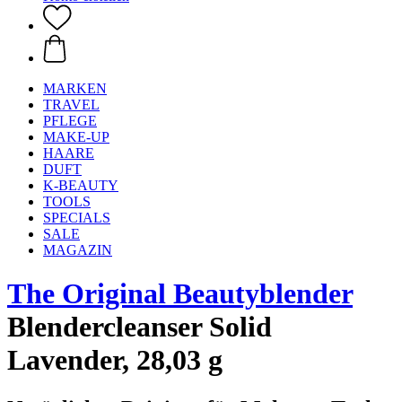
MARKEN
TRAVEL
PFLEGE
MAKE-UP
HAARE
DUFT
K-BEAUTY
TOOLS
SPECIALS
SALE
MAGAZIN
The Original Beautyblender
Blendercleanser Solid
Lavender, 28,03 g