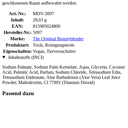
geschlossenen Raum aufbewahrt werden.
Art.-Nr.:
MDV-5097
Inhalt:
28,03 g
EAN:
815985024800
Hersteller-Nr.:
5097
Marke:
The Original Beautyblender
Produktart:
Tools, Reinigungstools
Eigenschaften:
Vegan, Tierversuchsfrei
Inhaltsstoffe (INCI)
Sodium Palmate, Sodium Palm Kernelate, Aqua, Glycerin, Coconut
Acid, Palmitic Acid, Parfum, Sodium Chloride, Tetrasodium Edta,
Tetrasodium Etidronate, Aloe Barbadensis (Aloe Vera) Leaf Juice
Powder, Maltodextrin, CI 77891 (Titanium Dioxid)
Passend dazu