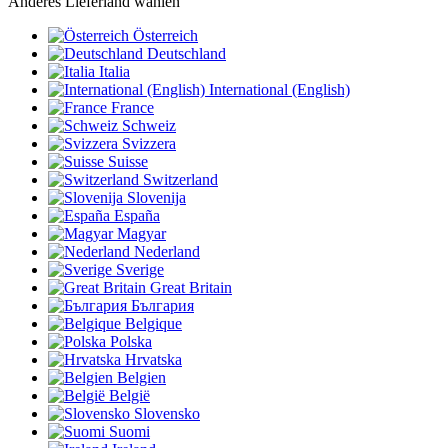
Anderes Lieferland wählen
Österreich
Deutschland
Italia
International (English)
France
Schweiz
Svizzera
Suisse
Switzerland
Slovenija
España
Magyar
Nederland
Sverige
Great Britain
България
Belgique
Polska
Hrvatska
Belgien
België
Slovensko
Suomi