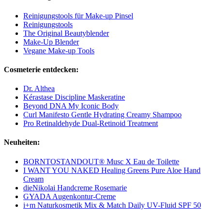
Reinigungstools für Make-up Pinsel
Reinigungstools
The Original Beautyblender
Make-Up Blender
Vegane Make-up Tools
Cosmeterie entdecken:
Dr. Althea
Kérastase Discipline Maskeratine
Beyond DNA My Iconic Body
Curl Manifesto Gentle Hydrating Creamy Shampoo
Pro Retinaldehyde Dual-Retinoid Treatment
Neuheiten:
BORNTOSTANDOUT® Musc X Eau de Toilette
I WANT YOU NAKED Healing Greens Pure Aloe Hand
Cream
dieNikolai Handcreme Rosemarie
GYADA Augenkontur-Creme
i+m Naturkosmetik Mix & Match Daily UV-Fluid SPF 50