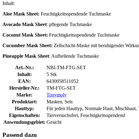
Inhalt:
Aloe Mask Sheet:
Feuchtigkeitsspendende Tuchmaske
Avocado Mask Sheet
: pflegende Tuchmaske
Coconut Mask Sheet:
Feuchtigkeitsspendende Tuchmaske
Cucumber Mask Sheet:
Zellschicht-Maske mit beruhigender Wirku
Pineapple Mask Sheet
: Aufhellende Tuchmaske
Art.-Nr.:
NBI-TM-FTG-SET
Inhalt:
5 Stk
EAN:
6430058511052
Hersteller-Nr.:
TM-FTG-SET
Marke:
Tonymoly
Produktart:
Masken, Sets
Hauttyp:
Für jeden Hauttyp, Normale Haut, Mischhaut, 
Eigenschaften:
Tierversuchsfrei, Feuchtigkeitsspendend
Anwendungsgebiet:
Gesicht
Passend dazu