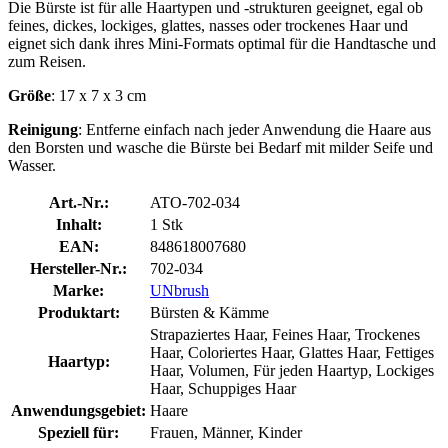
Die Bürste ist für alle Haartypen und -strukturen geeignet, egal ob
feines, dickes, lockiges, glattes, nasses oder trockenes Haar und
eignet sich dank ihres Mini-Formats optimal für die Handtasche und
zum Reisen.
Größe
: 17 x 7 x 3 cm
Reinigung
: Entferne einfach nach jeder Anwendung die Haare aus
den Borsten und wasche die Bürste bei Bedarf mit milder Seife und
Wasser.
Art.-Nr.:
ATO-702-034
Inhalt:
1 Stk
EAN:
848618007680
Hersteller-Nr.:
702-034
Marke:
UNbrush
Produktart:
Bürsten & Kämme
Strapaziertes Haar, Feines Haar, Trockenes
Haar, Coloriertes Haar, Glattes Haar, Fettiges
Haartyp:
Haar, Volumen, Für jeden Haartyp, Lockiges
Haar, Schuppiges Haar
Anwendungsgebiet:
Haare
Speziell für:
Frauen, Männer, Kinder