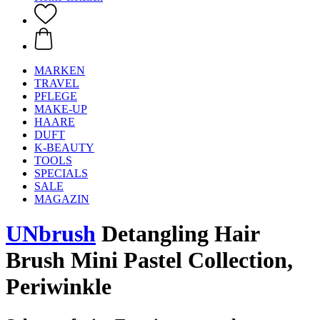
MARKEN
TRAVEL
PFLEGE
MAKE-UP
HAARE
DUFT
K-BEAUTY
TOOLS
SPECIALS
SALE
MAGAZIN
UNbrush
Detangling Hair
Brush Mini Pastel Collection,
Periwinkle