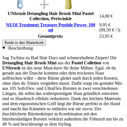
UNbrush Detangling Hair Brush Mini Pastel
14,00 €
Collection, Periwinkle
NEQI Treatment Treasure Peptide Power, 100
9,95 €
ml
(99,50 € / l)
Gesamtpreis:
23,95 €
Beide in den Warenkorb
Beschreibung
Sag Tschüss zu Bad Hair Days und schmerzhaftem Ziepen! Die
Detangling Hair Brush Mini
aus der
Pastel Colletion
von
UNbrush
ist das neue Must-have für deine Mähne. Egal, ob du
gerade aus der Dusche kommst oder dein trockenes Haar
auffrischen willst – diese Bürste gleitet sanft durch jeden Knoten,
ohne dass du Tränen vergießen musst. Dafür sorgt ein genialer Mix
aus 105 Soft-Flex- und UltraFlex-Borsten in zwei verschiedenen
Längen, die selbst das widerspenstigste Haar gründlich entwirren
und so Haarbruch effektiv reduzieren. Dank des leichten Materials
und dem ergonomischen Griff liegt die Bürste perfekt in der Hand
und macht das Kämmen so mühelos wie nie zuvor. Der
durchlöcherte Bürstenkörper in Kombination mit den
hitzebeständigen Borsten verkürzt außerdem die Föhnzeit um bis zu
48 % und beschleunigt so dein Styling.