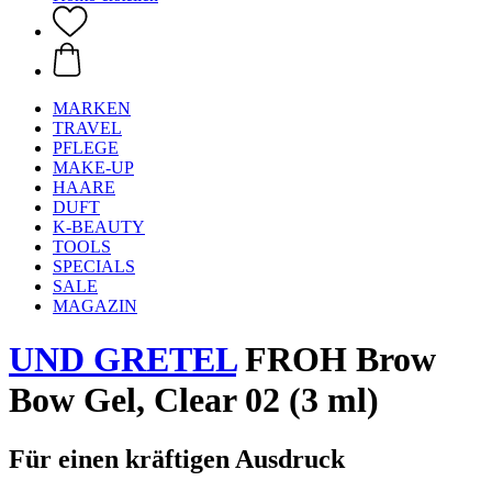
MARKEN
TRAVEL
PFLEGE
MAKE-UP
HAARE
DUFT
K-BEAUTY
TOOLS
SPECIALS
SALE
MAGAZIN
UND GRETEL
FROH Brow
Bow Gel, Clear 02 (3 ml)
Für einen kräftigen Ausdruck