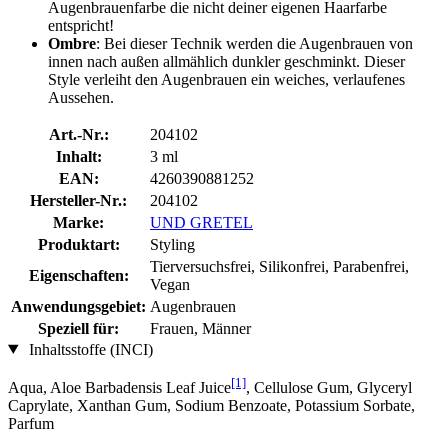
Augenbrauenfarbe die nicht deiner eigenen Haarfarbe
entspricht!
Ombre
: Bei dieser Technik werden die Augenbrauen von
innen nach außen allmählich dunkler geschminkt. Dieser
Style verleiht den Augenbrauen ein weiches, verlaufenes
Aussehen.
Art.-Nr.:
204102
Inhalt:
3 ml
EAN:
4260390881252
Hersteller-Nr.:
204102
Marke:
UND GRETEL
Produktart:
Styling
Tierversuchsfrei, Silikonfrei, Parabenfrei,
Eigenschaften:
Vegan
Anwendungsgebiet:
Augenbrauen
Speziell für:
Frauen, Männer
Inhaltsstoffe (INCI)
[1]
Aqua, Aloe Barbadensis Leaf Juice
, Cellulose Gum, Glyceryl
Caprylate, Xanthan Gum, Sodium Benzoate, Potassium Sorbate,
Parfum