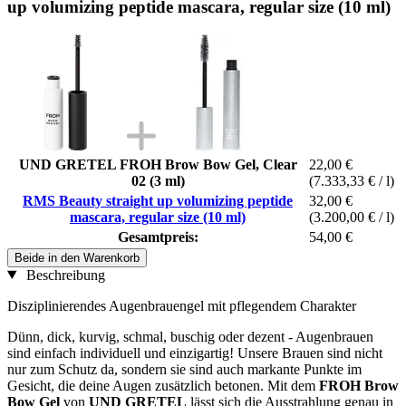
up volumizing peptide mascara, regular size (10 ml)
UND GRETEL FROH Brow Bow Gel, Clear
22,00 €
02 (3 ml)
(7.333,33 € / l)
RMS Beauty straight up volumizing peptide
32,00 €
mascara, regular size (10 ml)
(3.200,00 € / l)
Gesamtpreis:
54,00 €
Beide in den Warenkorb
Beschreibung
Disziplinierendes Augenbrauengel mit pflegendem Charakter
Dünn, dick, kurvig, schmal, buschig oder dezent - Augenbrauen
sind einfach individuell und einzigartig! Unsere Brauen sind nicht
nur zum Schutz da, sondern sie sind auch markante Punkte im
Gesicht, die deine Augen zusätzlich betonen. Mit dem
FROH Brow
Bow Gel
von
UND GRETEL
lässt sich die Ausstrahlung genau in