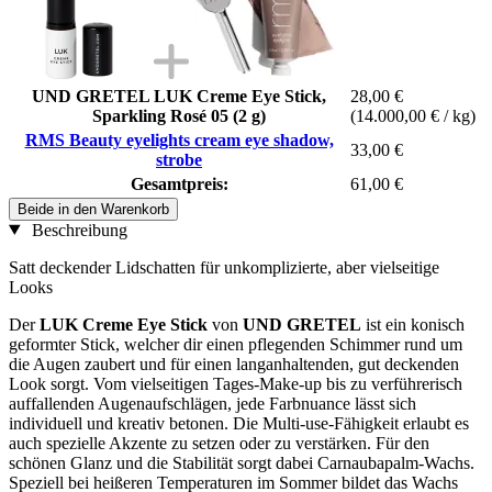
UND GRETEL LUK Creme Eye Stick,
28,00 €
Sparkling Rosé 05 (2 g)
(14.000,00 € / kg)
RMS Beauty eyelights cream eye shadow,
33,00 €
strobe
Gesamtpreis:
61,00 €
Beide in den Warenkorb
Beschreibung
Satt deckender Lidschatten für unkomplizierte, aber vielseitige
Looks
Der
LUK Creme Eye Stick
von
UND GRETEL
ist ein konisch
geformter Stick, welcher dir einen pflegenden Schimmer rund um
die Augen zaubert und für einen langanhaltenden, gut deckenden
Look sorgt. Vom vielseitigen Tages-Make-up bis zu verführerisch
auffallenden Augenaufschlägen, jede Farbnuance lässt sich
individuell und kreativ betonen. Die Multi-use-Fähigkeit erlaubt es
auch spezielle Akzente zu setzen oder zu verstärken. Für den
schönen Glanz und die Stabilität sorgt dabei Carnaubapalm-Wachs.
Speziell bei heißeren Temperaturen im Sommer bildet das Wachs