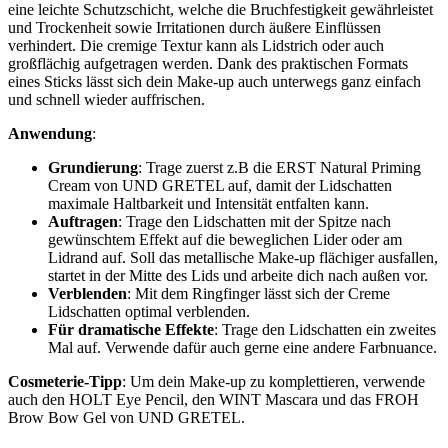
eine leichte Schutzschicht, welche die Bruchfestigkeit gewährleistet
und Trockenheit sowie Irritationen durch äußere Einflüssen
verhindert. Die cremige Textur kann als Lidstrich oder auch
großflächig aufgetragen werden. Dank des praktischen Formats
eines Sticks lässt sich dein Make-up auch unterwegs ganz einfach
und schnell wieder auffrischen.
Anwendung
:
Grundierung
: Trage zuerst z.B die ERST Natural Priming
Cream von UND GRETEL auf, damit der Lidschatten
maximale Haltbarkeit und Intensität entfalten kann.
Auftragen
: Trage den Lidschatten mit der Spitze nach
gewünschtem Effekt auf die beweglichen Lider oder am
Lidrand auf. Soll das metallische Make-up flächiger ausfallen,
startet in der Mitte des Lids und arbeite dich nach außen vor.
Verblenden
: Mit dem Ringfinger lässt sich der Creme
Lidschatten optimal verblenden.
Für dramatische Effekte
: Trage den Lidschatten ein zweites
Mal auf. Verwende dafür auch gerne eine andere Farbnuance.
Cosmeterie-Tipp
: Um dein Make-up zu komplettieren, verwende
auch den HOLT Eye Pencil, den WINT Mascara und das FROH
Brow Bow Gel von UND GRETEL.