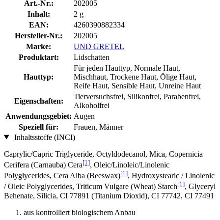
Art.-Nr.:
202005
Inhalt:
2 g
EAN:
4260390882334
Hersteller-Nr.:
202005
Marke:
UND GRETEL
Produktart:
Lidschatten
Für jeden Hauttyp, Normale Haut,
Hauttyp:
Mischhaut, Trockene Haut, Ölige Haut,
Reife Haut, Sensible Haut, Unreine Haut
Tierversuchsfrei, Silikonfrei, Parabenfrei,
Eigenschaften:
Alkoholfrei
Anwendungsgebiet:
Augen
Speziell für:
Frauen, Männer
Inhaltsstoffe (INCI)
Caprylic/Capric Triglyceride, Octyldodecanol, Mica, Copernicia
[1]
Cerifera (Carnauba) Cera
, Oleic/Linoleic/Linolenic
[1]
Polyglycerides, Cera Alba (Beeswax)
, Hydroxystearic / Linolenic
[1]
/ Oleic Polyglycerides, Triticum Vulgare (Wheat) Starch
, Glyceryl
Behenate, Silicia, CI 77891 (Titanium Dioxid), CI 77742, CI 77491
aus kontrolliert biologischem Anbau