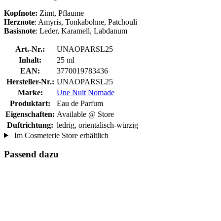
Kopfnote:
Zimt, Pflaume
Herznote
: Amyris, Tonkabohne, Patchouli
Basisnote
: Leder, Karamell, Labdanum
Art.-Nr.:
UNAOPARSL25
Inhalt:
25 ml
EAN:
3770019783436
Hersteller-Nr.:
UNAOPARSL25
Marke:
Une Nuit Nomade
Produktart:
Eau de Parfum
Eigenschaften:
Available @ Store
Duftrichtung:
ledrig, orientalisch-würzig
Im Cosmeterie Store erhältlich
Passend dazu