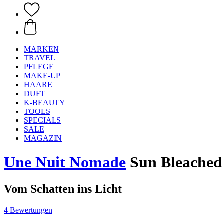
MARKEN
TRAVEL
PFLEGE
MAKE-UP
HAARE
DUFT
K-BEAUTY
TOOLS
SPECIALS
SALE
MAGAZIN
Une Nuit Nomade
Sun Bleached
Vom Schatten ins Licht
4 Bewertungen