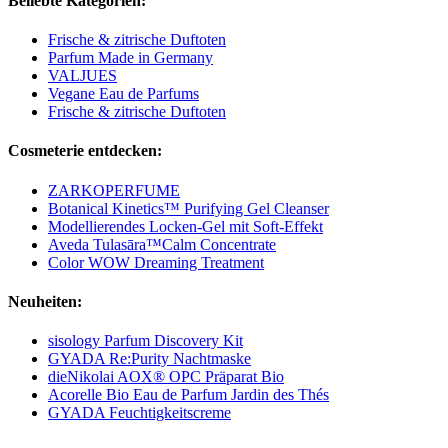
Beliebte Kategorien:
Frische & zitrische Duftoten
Parfum Made in Germany
VALJUES
Vegane Eau de Parfums
Frische & zitrische Duftoten
Cosmeterie entdecken:
ZARKOPERFUME
Botanical Kinetics™ Purifying Gel Cleanser
Modellierendes Locken-Gel mit Soft-Effekt
Aveda Tulasāra™Calm Concentrate
Color WOW Dreaming Treatment
Neuheiten:
sisology Parfum Discovery Kit
GYADA Re:Purity Nachtmaske
dieNikolai AOX® OPC Präparat Bio
Acorelle Bio Eau de Parfum Jardin des Thés
GYADA Feuchtigkeitscreme