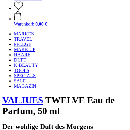
Warenkorb
0,00 €
MARKEN
TRAVEL
PFLEGE
MAKE-UP
HAARE
DUFT
K-BEAUTY
TOOLS
SPECIALS
SALE
MAGAZIN
VALJUES
TWELVE Eau de
Parfum, 50 ml
Der wohlige Duft des Morgens