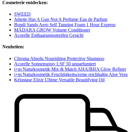
Cosmeterie entdecken:
SWEED
Juliette Has A Gun Not A Perfume Eau de Parfum
Bondi Sands Aero Self Tanning Foam 1 Hour Express
MÁDARA GROW Volume Conditioner
Acorelle Enthaarungsstreifen Gesicht
Neuheiten:
Chroma Absolu Nourishing Protective Shampoo
Acorelle Sonnenspray LSF 50 unparfumiert
i+m Naturkosmetik Mix & Match AHA/BHA Glow Refiner
i+m Naturkosmetik Feuchtigkeitscreme reichhaltig Aloe Vera
Kérastase Elixir Ultime Versatile Beautifying Oil