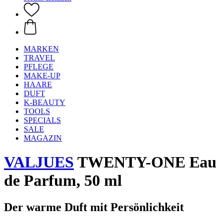
MARKEN
TRAVEL
PFLEGE
MAKE-UP
HAARE
DUFT
K-BEAUTY
TOOLS
SPECIALS
SALE
MAGAZIN
VALJUES
TWENTY-ONE Eau
de Parfum, 50 ml
Der warme Duft mit Persönlichkeit