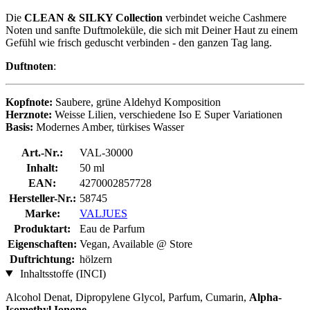
Die
CLEAN & SILKY Collection
verbindet weiche Cashmere
Noten und sanfte Duftmoleküle, die sich mit Deiner Haut zu einem
Gefühl wie frisch geduscht verbinden - den ganzen Tag lang.
Duftnoten
:
Kopfnote:
Saubere, grüne Aldehyd Komposition
Herznote:
Weisse Lilien, verschiedene Iso E Super Variationen
Basis:
Modernes Amber, türkises Wasser
Art.-Nr.:
VAL-30000
Inhalt:
50 ml
EAN:
4270002857728
Hersteller-Nr.:
58745
Marke:
VALJUES
Produktart:
Eau de Parfum
Eigenschaften:
Vegan, Available @ Store
Duftrichtung:
hölzern
Inhaltsstoffe (INCI)
Alcohol Denat, Dipropylene Glycol, Parfum, Cumarin,
Alpha-
Isomethyl Ionone