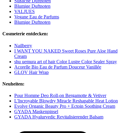
Süßliche Duftnoten
Blumige Duftnoten
VALJUES
Vegane Eau de Parfums
Blumige Duftnoten
Cosmeterie entdecken:
Nailberry
I WANT YOU NAKED Sweet Roses Pure Aloe Hand
Cream
shu uemura art of hair Color Lustre Color Sealer Spray
Acorelle Bio Eau de Parfum Douceur Vanillée
GLOV Hair Wrap
Neuheiten:
Pour Homme Deo Roll-on Bergamotte & Vetiver
L'Incroyable Blowdry Miracle Reshapable Heat Lotion
Evolve Organic Beauty Pro + Ectoin Soothing Cream
GYADA Maskenpinsel
GYADA Hyalurvedic Revitalisierender Balsam