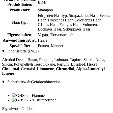
EIMI
Produktlinien:
Produktart:
Shampoo
Für jeden Haartyp, Strapaziertes Haar, Feines
Haar, Trockenes Haar, Coloriertes Haar,
Haartyp:
Glattes Haar, Fettiges Haar, Volumen,
Lockiges Haar, Schuppiges Haar
Eigenschaften:
Vegan, Tierversuchsfrei
Anwendungsgebiet:
Haare
Speziell für:
Frauen, Männer
Inhaltsstoffe (INCI)
Alcohol Denat, Butan, Propane, Isobutan, Tapioca Starch, Aqua,
Silicia, Polymethylsilsesquioxane, Parfum,
Linalool
,
Hexyl
Cinnamal
, Gernaiol,
Limonene
,
Citronellol
,
Alpha-Isomethyl
Ionone
Sicherheits- & Gefahrenhinweise
Signalwort: Gefahr