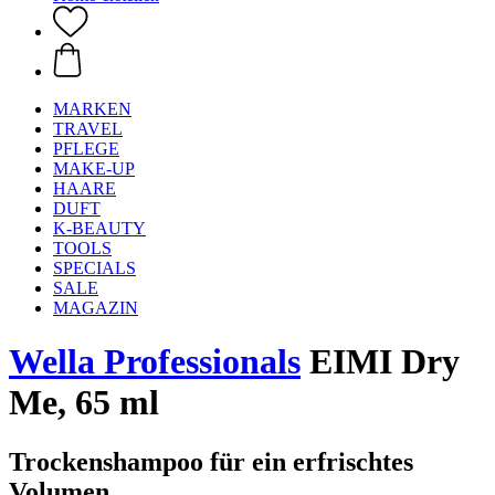
MARKEN
TRAVEL
PFLEGE
MAKE-UP
HAARE
DUFT
K-BEAUTY
TOOLS
SPECIALS
SALE
MAGAZIN
Wella Professionals
EIMI Dry
Me, 65 ml
Trockenshampoo für ein erfrischtes
Volumen