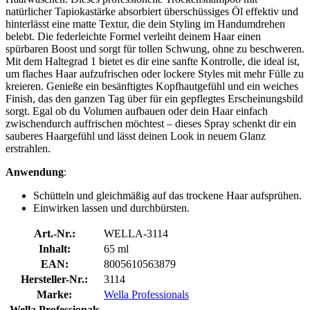
natürlicher Tapiokastärke absorbiert überschüssiges Öl effektiv und
hinterlässt eine matte Textur, die dein Styling im Handumdrehen
belebt. Die federleichte Formel verleiht deinem Haar einen
spürbaren Boost und sorgt für tollen Schwung, ohne zu beschweren.
Mit dem Haltegrad 1 bietet es dir eine sanfte Kontrolle, die ideal ist,
um flaches Haar aufzufrischen oder lockere Styles mit mehr Fülle zu
kreieren. Genieße ein besänftigtes Kopfhautgefühl und ein weiches
Finish, das den ganzen Tag über für ein gepflegtes Erscheinungsbild
sorgt. Egal ob du Volumen aufbauen oder dein Haar einfach
zwischendurch auffrischen möchtest – dieses Spray schenkt dir ein
sauberes Haargefühl und lässt deinen Look in neuem Glanz
erstrahlen.
Anwendung
:
Schütteln und gleichmäßig auf das trockene Haar aufsprühen.
Einwirken lassen und durchbürsten.
Art.-Nr.:
WELLA-3114
Inhalt:
65 ml
EAN:
8005610563879
Hersteller-Nr.:
3114
Marke:
Wella Professionals
Wella Professionals