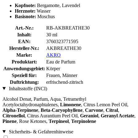
Kopfnote:
Bergamotte, Lavendel
Herznote:
Wasser
Basisnote:
Moschus
Art.-Nr.:
RB-AKBREATHE30
Inhalt:
30 ml
EAN:
3760323771595
Hersteller-Nr.:
AKBREATHE30
Marke:
AKRO
Produktart:
Eau de Parfum
Anwendungsgebiet:
Körper
Speziell für:
Frauen, Männer
Duftrichtung:
erfrischend-zitrisch
Inhaltsstoffe (INCI)
Alcohol Denat, Parfum, Aqua, Tetramethyl
Acetyloctahydronaphtalenes,
Limonene
, Citrus Lemon Peel Oil,
Alpha-Terpinene
,
Beta-Caryophyllene
,
Carvone
,
Citral
,
Citronellol
, Citrus Aurantium Peel Oil,
Geraniol
,
Geranyl Acetate
,
Pinene
, Rose Ketones,
Terpineol
,
Terpinolene
Sicherheits- & Gefahrenhinweise