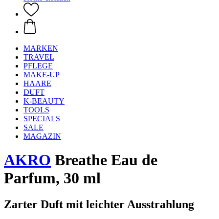
MARKEN
TRAVEL
PFLEGE
MAKE-UP
HAARE
DUFT
K-BEAUTY
TOOLS
SPECIALS
SALE
MAGAZIN
AKRO
Breathe Eau de
Parfum, 30 ml
Zarter Duft mit leichter Ausstrahlung