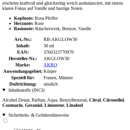
erscheint kraftvoll und gleichzeitig weich ausbalanciert, mit einem
klaren Fokus auf Vanille und harzige Noten.
Kopfnote:
Rosa Pfeffer
Herznote:
Rose
Basisnote:
Räucherwerk, Benzoe, Vanille
Art.-Nr.:
RB-AKGLOW30
Inhalt:
30 ml
EAN:
3760323770970
Hersteller-Nr.:
AKGLOW30
Marke:
AKRO
Anwendungsgebiet:
Körper
Speziell für:
Frauen, Männer
Duftrichtung:
süsslich
Inhaltsstoffe (INCI)
Alcohol Denat, Parfum, Aqua, Benzylbenzoat,
Citral
,
Citronellol
,
Coumarin
,
Geraniol
,
Limonene
,
Linalool
Sicherheits- & Gefahrenhinweise