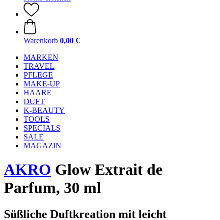
Warenkorb
0,00 €
MARKEN
TRAVEL
PFLEGE
MAKE-UP
HAARE
DUFT
K-BEAUTY
TOOLS
SPECIALS
SALE
MAGAZIN
AKRO
Glow Extrait de
Parfum, 30 ml
Süßliche Duftkreation mit leicht