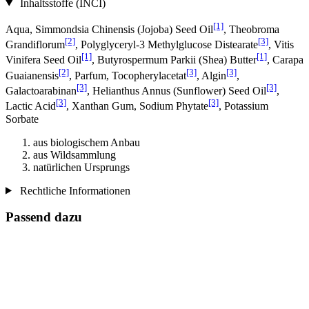
Inhaltsstoffe (INCI)
[1]
Aqua, Simmondsia Chinensis (Jojoba) Seed Oil
, Theobroma
[2]
[3]
Grandiflorum
, Polyglyceryl-3 Methylglucose Distearate
, Vitis
[1]
[1]
Vinifera Seed Oil
, Butyrospermum Parkii (Shea) Butter
, Carapa
[2]
[3]
[3]
Guaianensis
, Parfum, Tocopherylacetat
, Algin
,
[3]
[3]
Galactoarabinan
, Helianthus Annus (Sunflower) Seed Oil
,
[3]
[3]
Lactic Acid
, Xanthan Gum, Sodium Phytate
, Potassium
Sorbate
aus biologischem Anbau
aus Wildsammlung
natürlichen Ursprungs
Rechtliche Informationen
Passend dazu