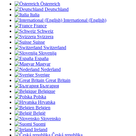
Österreich
Deutschland
Italia
International (English)
France
Schweiz
Svizzera
Suisse
Switzerland
Slovenija
España
Magyar
Nederland
Sverige
Great Britain
България
Belgique
Polska
Hrvatska
Belgien
België
Slovensko
Suomi
Ireland
Česká republika