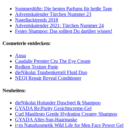
Sommerdüfte: Die besten Parfums für heiße Tage
Adventskalender Türchen Nummer 23
Nagellacktrends 2018
Adventskalender 2021: Türchen Nummer 24
Festes Shampoo: Das solltest Du darüber wissen!
Cosmeterie entdecken:
Anua
Caudalie Premier Cru The Eye Cream
Redken Texture Paste
dieNikolai Traubenkernöl Fluid Duo
NEQI Repair Reveal Conditioner
Neuheiten:
dieNikolai Holunder Duschgel & Shampoo
GYADA Re:Purity Gesichtscreme-Gel
Curl Manifesto Gentle Hydrating Creamy Shampoo
GYADA After-Sun-Haarmaske
i+m Naturkosmetik Wild Life for Men Face Power Gel