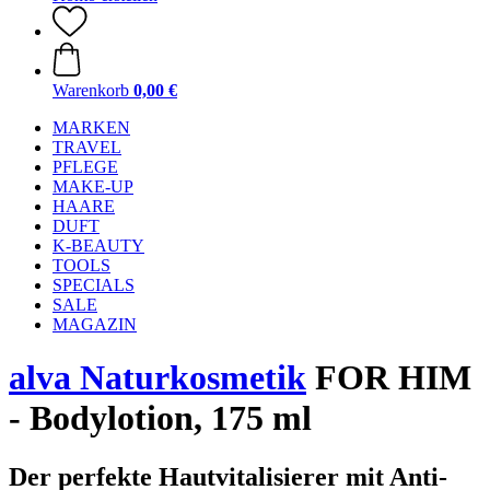
Warenkorb
0,00 €
MARKEN
TRAVEL
PFLEGE
MAKE-UP
HAARE
DUFT
K-BEAUTY
TOOLS
SPECIALS
SALE
MAGAZIN
alva Naturkosmetik
FOR HIM
- Bodylotion, 175 ml
Der perfekte Hautvitalisierer mit Anti-