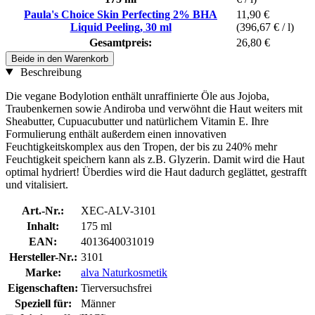
Paula's Choice Skin Perfecting 2% BHA
11,90 €
Liquid Peeling, 30 ml
(396,67 € / l)
Gesamtpreis:
26,80 €
Beide in den Warenkorb
Beschreibung
Die vegane Bodylotion enthält unraffinierte Öle aus Jojoba,
Traubenkernen sowie Andiroba und verwöhnt die Haut weiters mit
Sheabutter, Cupuacubutter und natürlichem Vitamin E. Ihre
Formulierung enthält außerdem einen innovativen
Feuchtigkeitskomplex aus den Tropen, der bis zu 240% mehr
Feuchtigkeit speichern kann als z.B. Glyzerin. Damit wird die Haut
optimal hydriert! Überdies wird die Haut dadurch geglättet, gestrafft
und vitalisiert.
Art.-Nr.:
XEC-ALV-3101
Inhalt:
175 ml
EAN:
4013640031019
Hersteller-Nr.:
3101
Marke:
alva Naturkosmetik
Eigenschaften:
Tierversuchsfrei
Speziell für:
Männer