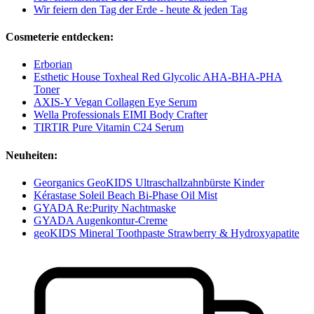
Wir feiern den Tag der Erde - heute & jeden Tag
Cosmeterie entdecken:
Erborian
Esthetic House Toxheal Red Glycolic AHA-BHA-PHA
Toner
AXIS-Y Vegan Collagen Eye Serum
Wella Professionals EIMI Body Crafter
TIRTIR Pure Vitamin C24 Serum
Neuheiten:
Georganics GeoKIDS Ultraschallzahnbürste Kinder
Kérastase Soleil Beach Bi-Phase Oil Mist
GYADA Re:Purity Nachtmaske
GYADA Augenkontur-Creme
geoKIDS Mineral Toothpaste Strawberry & Hydroxyapatite