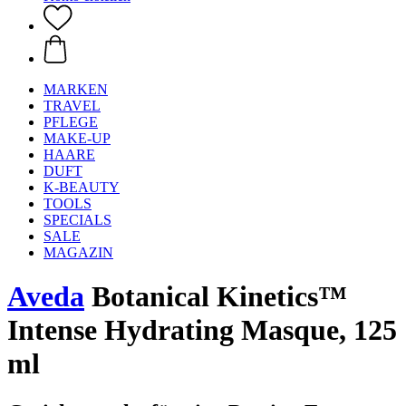
MARKEN
TRAVEL
PFLEGE
MAKE-UP
HAARE
DUFT
K-BEAUTY
TOOLS
SPECIALS
SALE
MAGAZIN
Aveda
Botanical Kinetics™
Intense Hydrating Masque, 125
ml