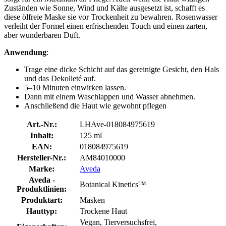
Zuständen wie Sonne, Wind und Kälte ausgesetzt ist, schafft es
diese ölfreie Maske sie vor Trockenheit zu bewahren. Rosenwasser
verleiht der Formel einen erfrischenden Touch und einen zarten,
aber wunderbaren Duft.
Anwendung
:
Trage eine dicke Schicht auf das gereinigte Gesicht, den Hals
und das Dekolleté auf.
5–10 Minuten einwirken lassen.
Dann mit einem Waschlappen und Wasser abnehmen.
Anschließend die Haut wie gewohnt pflegen
Art.-Nr.:
LHAve-018084975619
Inhalt:
125 ml
EAN:
018084975619
Hersteller-Nr.:
AM84010000
Marke:
Aveda
Aveda -
Botanical Kinetics™
Produktlinien:
Produktart:
Masken
Hauttyp:
Trockene Haut
Vegan, Tierversuchsfrei,