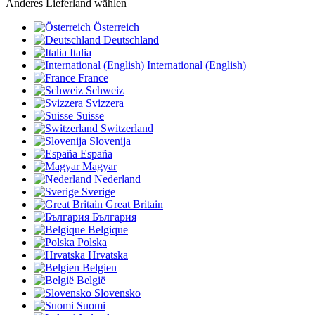
Anderes Lieferland wählen
Österreich
Deutschland
Italia
International (English)
France
Schweiz
Svizzera
Suisse
Switzerland
Slovenija
España
Magyar
Nederland
Sverige
Great Britain
България
Belgique
Polska
Hrvatska
Belgien
België
Slovensko
Suomi