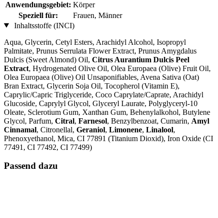
Anwendungsgebiet:
Körper
Speziell für:
Frauen, Männer
Inhaltsstoffe (INCI)
Aqua, Glycerin, Cetyl Esters, Arachidyl Alcohol, Isopropyl
Palmitate, Prunus Serrulata Flower Extract, Prunus Amygdalus
Dulcis (Sweet Almond) Oil,
Citrus Aurantium Dulcis Peel
Extract
, Hydrogenated Olive Oil, Olea Europaea (Olive) Fruit Oil,
Olea Europaea (Olive) Oil Unsaponifiables, Avena Sativa (Oat)
Bran Extract, Glycerin Soja Oil, Tocopherol (Vitamin E),
Caprylic/Capric Triglyceride, Coco Caprylate/Caprate, Arachidyl
Glucoside, Caprylyl Glycol, Glyceryl Laurate, Polyglyceryl-10
Oleate, Sclerotium Gum, Xanthan Gum, Behenylalkohol, Butylene
Glycol, Parfum,
Citral
,
Farnesol
, Benzylbenzoat, Cumarin,
Amyl
Cinnamal
, Citronellal,
Geraniol
,
Limonene
,
Linalool
,
Phenoxyethanol, Mica, CI 77891 (Titanium Dioxid), Iron Oxide (CI
77491, CI 77492, CI 77499)
Passend dazu