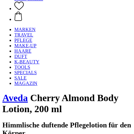
MARKEN
TRAVEL
PFLEGE
MAKE-UP
HAARE
DUFT
K-BEAUTY
TOOLS
SPECIALS
SALE
MAGAZIN
Aveda
Cherry Almond Body
Lotion, 200 ml
Himmlische duftende Pflegelotion für den
Körper