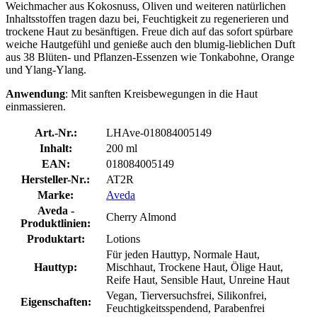
Weichmacher aus Kokosnuss, Oliven und weiteren natürlichen
Inhaltsstoffen tragen dazu bei, Feuchtigkeit zu regenerieren und
trockene Haut zu besänftigen. Freue dich auf das sofort spürbare
weiche Hautgefühl und genieße auch den blumig-lieblichen Duft
aus 38 Blüten- und Pflanzen-Essenzen wie Tonkabohne, Orange
und Ylang-Ylang.
Anwendung
: Mit sanften Kreisbewegungen in die Haut
einmassieren.
Art.-Nr.:
LHAve-018084005149
Inhalt:
200 ml
EAN:
018084005149
Hersteller-Nr.:
AT2R
Marke:
Aveda
Aveda -
Cherry Almond
Produktlinien:
Produktart:
Lotions
Für jeden Hauttyp, Normale Haut,
Hauttyp:
Mischhaut, Trockene Haut, Ölige Haut,
Reife Haut, Sensible Haut, Unreine Haut
Vegan, Tierversuchsfrei, Silikonfrei,
Eigenschaften:
Feuchtigkeitsspendend, Parabenfrei