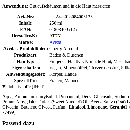
Anwendung:
Gut aufschäumen und in die Haut massieren.
Art.-Nr.:
LHAve-018084005125
Inhalt:
250 ml
EAN:
018084005125
Hersteller-Nr.:
AT2N
Marke:
Aveda
Aveda - Produktlinien:
Cherry Almond
Produktart:
Baden & Duschen
Hauttyp:
Für jeden Hauttyp, Normale Haut, Mischhau
Eigenschaften:
Vegan, Mineralölfrei, Tierversuchsfrei, Sili
Anwendungsgebiet:
Körper, Hände
Speziell für:
Frauen, Männer
Inhaltsstoffe (INCI)
Aqua, Ammoniumlaurylsulfat, Propandiol, Decyl Glucoside, Sodium 
Prunus Amygdalus Dulcis (Sweet Almond) Oil, Avena Sativa (Oat) B
Glycerin, Butylene Glycol, Parfum,
Linalool
,
Limonene
,
Geraniol
,
77499)
Passend dazu