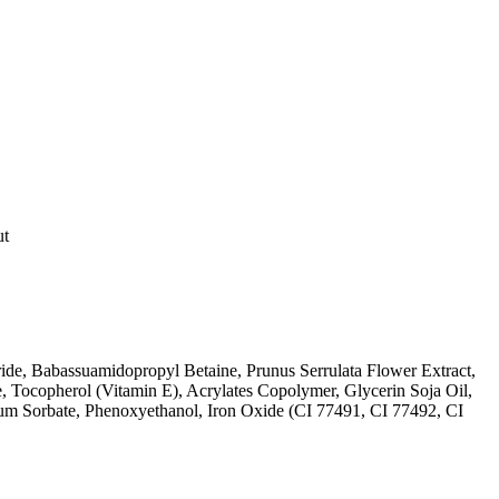
ut
e, Babassuamidopropyl Betaine, Prunus Serrulata Flower Extract,
e, Tocopherol (Vitamin E), Acrylates Copolymer, Glycerin Soja Oil,
ium Sorbate, Phenoxyethanol, Iron Oxide (CI 77491, CI 77492, CI