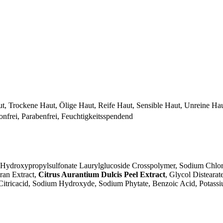
t, Trockene Haut, Ölige Haut, Reife Haut, Sensible Haut, Unreine Ha
konfrei, Parabenfrei, Feuchtigkeitsspendend
Hydroxypropylsulfonate Laurylglucoside Crosspolymer, Sodium Chlorid
ran Extract,
Citrus Aurantium Dulcis Peel Extract
, Glycol Distearat
 Citricacid, Sodium Hydroxyde, Sodium Phytate, Benzoic Acid, Potass