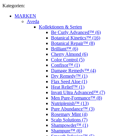
Kategorien:
MARKEN
Aveda
Kollektionen & Serien
Be Curly Advanced™ (6)
Botanical Kinetics™ (16)
Botanical Repair™ (8)
Brilliant™ (6)
Cherry Almond (6)
Color Control (5)
Confixor™ (1)
Damage Remedy™ (4)
Dry Remedy™ (1)
Flax Seed Aloe (1)
Heat Relief™ (1)
Invati Ultra Advanced™ (7)
Men Pure-Formance™ (8)
Nutriplenish™ (13)
Pure Abundance™ (3)
Rosemary Mint (4)
Scalp Solutions (7)
Shampowder™ (1)
Shampure™ (6)