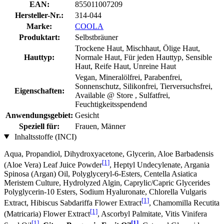
EAN:
855011007209
Hersteller-Nr.:
314-044
Marke:
COOLA
Produktart:
Selbstbräuner
Trockene Haut, Mischhaut, Ölige Haut,
Hauttyp:
Normale Haut, Für jeden Hauttyp, Sensible
Haut, Reife Haut, Unreine Haut
Vegan, Mineralölfrei, Parabenfrei,
Sonnenschutz, Silikonfrei, Tierversuchsfrei,
Eigenschaften:
Available @ Store , Sulfatfrei,
Feuchtigkeitsspendend
Anwendungsgebiet:
Gesicht
Speziell für:
Frauen, Männer
Inhaltsstoffe (INCI)
Aqua, Propandiol, Dihydroxyacetone, Glycerin, Aloe Barbadensis
[1]
(Aloe Vera) Leaf Juice Powder
, Heptyl Undecylenate, Argania
Spinosa (Argan) Oil, Polyglyceryl-6-Esters, Centella Asiatica
Meristem Culture, Hydrolyzed Algin, Caprylic/Capric Glycerides
Polyglycerin-10 Esters, Sodium Hyaluronate, Chlorella Vulgaris
[1]
Extract, Hibiscus Sabdariffa Flower Extract
, Chamomilla Recutita
[1]
(Matricaria) Flower Extract
, Ascorbyl Palmitate, Vitis Vinifera
[1]
[1]