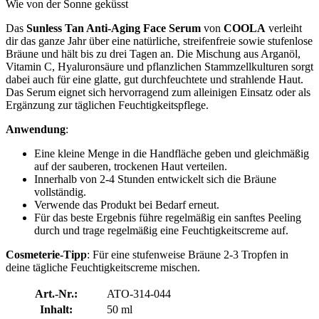
Wie von der Sonne geküsst
Das
Sunless Tan Anti-Aging Face Serum
von
COOLA
verleiht
dir das ganze Jahr über eine natürliche, streifenfreie sowie stufenlose
Bräune und hält bis zu drei Tagen an. Die Mischung aus Arganöl,
Vitamin C, Hyaluronsäure und pflanzlichen Stammzellkulturen sorgt
dabei auch für eine glatte, gut durchfeuchtete und strahlende Haut.
Das Serum eignet sich hervorragend zum alleinigen Einsatz oder als
Ergänzung zur täglichen Feuchtigkeitspflege.
Anwendung
:
Eine kleine Menge in die Handfläche geben und gleichmäßig
auf der sauberen, trockenen Haut verteilen.
Innerhalb von 2-4 Stunden entwickelt sich die Bräune
vollständig.
Verwende das Produkt bei Bedarf erneut.
Für das beste Ergebnis führe regelmäßig ein sanftes Peeling
durch und trage regelmäßig eine Feuchtigkeitscreme auf.
Cosmeterie-Tipp
: Für eine stufenweise Bräune 2-3 Tropfen in
deine tägliche Feuchtigkeitscreme mischen.
Art.-Nr.:
ATO-314-044
Inhalt:
50 ml