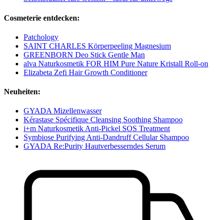
Cosmeterie entdecken:
Patchology
SAINT CHARLES Körperpeeling Magnesium
GREENBORN Deo Stick Gentle Man
alva Naturkosmetik FOR HIM Pure Nature Kristall Roll-on
Elizabeta Zefi Hair Growth Conditioner
Neuheiten:
GYADA Mizellenwasser
Kérastase Spécifique Cleansing Soothing Shampoo
i+m Naturkosmetik Anti-Pickel SOS Treatment
Symbiose Purifying Anti-Dandruff Cellular Shampoo
GYADA Re:Purity Hautverbesserndes Serum