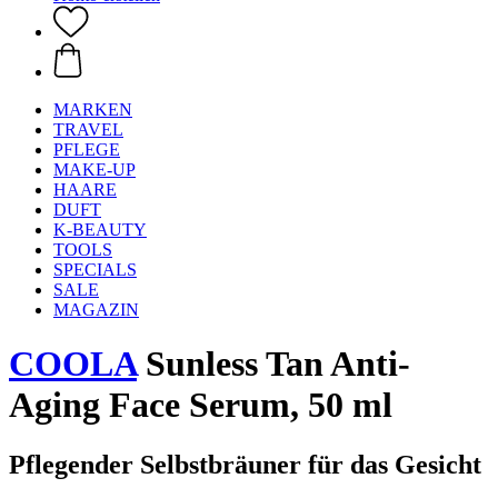
MARKEN
TRAVEL
PFLEGE
MAKE-UP
HAARE
DUFT
K-BEAUTY
TOOLS
SPECIALS
SALE
MAGAZIN
COOLA
Sunless Tan Anti-
Aging Face Serum, 50 ml
Pflegender Selbstbräuner für das Gesicht