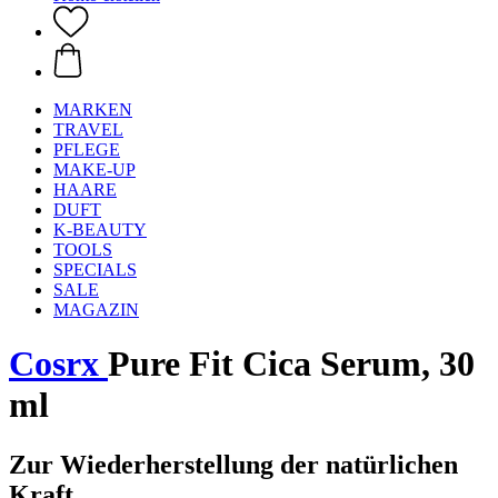
MARKEN
TRAVEL
PFLEGE
MAKE-UP
HAARE
DUFT
K-BEAUTY
TOOLS
SPECIALS
SALE
MAGAZIN
Cosrx
Pure Fit Cica Serum, 30
ml
Zur Wiederherstellung der natürlichen
Kraft