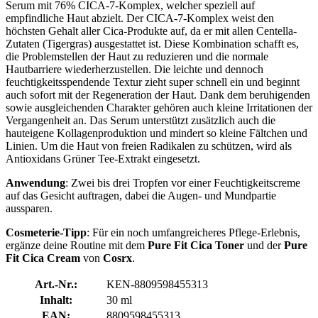
Serum mit 76% CICA-7-Komplex, welcher speziell auf
empfindliche Haut abzielt. Der CICA-7-Komplex weist den
höchsten Gehalt aller Cica-Produkte auf, da er mit allen Centella-
Zutaten (Tigergras) ausgestattet ist. Diese Kombination schafft es,
die Problemstellen der Haut zu reduzieren und die normale
Hautbarriere wiederherzustellen. Die leichte und dennoch
feuchtigkeitsspendende Textur zieht super schnell ein und beginnt
auch sofort mit der Regeneration der Haut. Dank dem beruhigenden
sowie ausgleichenden Charakter gehören auch kleine Irritationen der
Vergangenheit an. Das Serum unterstützt zusätzlich auch die
hauteigene Kollagenproduktion und mindert so kleine Fältchen und
Linien. Um die Haut von freien Radikalen zu schützen, wird als
Antioxidans Grüner Tee-Extrakt eingesetzt.
Anwendung
: Zwei bis drei Tropfen vor einer Feuchtigkeitscreme
auf das Gesicht auftragen, dabei die Augen- und Mundpartie
aussparen.
Cosmeterie-Tipp
: Für ein noch umfangreicheres Pflege-Erlebnis,
ergänze deine Routine mit dem
Pure Fit Cica Toner
und der
Pure
Fit Cica Cream
von
Cosrx
.
Art.-Nr.:
KEN-8809598455313
Inhalt:
30 ml
EAN:
8809598455313