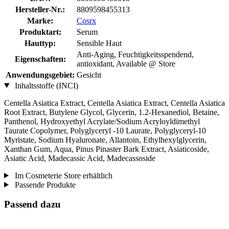
Hersteller-Nr.:
8809598455313
Marke:
Cosrx
Produktart:
Serum
Hauttyp:
Sensible Haut
Anti-Aging, Feuchtigkeitsspendend,
Eigenschaften:
antioxidant, Available @ Store
Anwendungsgebiet:
Gesicht
Inhaltsstoffe (INCI)
Centella Asiatica Extract, Centella Asiatica Extract, Centella Asiatica
Root Extract, Butylene Glycol, Glycerin, 1.2-Hexanediol, Betaine,
Panthenol, Hydroxyethyl Acrylate/Sodium Acryloyldimethyl
Taurate Copolymer, Polyglyceryl -10 Laurate, Polyglyceryl-10
Myristate, Sodium Hyaluronate, Allantoin, Ethylhexylglycerin,
Xanthan Gum, Aqua, Pinus Pinaster Bark Extract, Asiaticoside,
Asiatic Acid, Madecassic Acid, Madecassoside
Im Cosmeterie Store erhältlich
Passende Produkte
Passend dazu