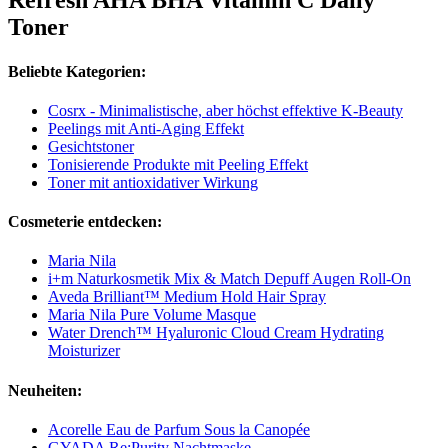
Refresh AHA BHA Vitamin C Daily
Toner
Beliebte Kategorien:
Cosrx - Minimalistische, aber höchst effektive K-Beauty
Peelings mit Anti-Aging Effekt
Gesichtstoner
Tonisierende Produkte mit Peeling Effekt
Toner mit antioxidativer Wirkung
Cosmeterie entdecken:
Maria Nila
i+m Naturkosmetik Mix & Match Depuff Augen Roll-On
Aveda Brilliant™ Medium Hold Hair Spray
Maria Nila Pure Volume Masque
Water Drench™ Hyaluronic Cloud Cream Hydrating
Moisturizer
Neuheiten:
Acorelle Eau de Parfum Sous la Canopée
GYADA Re:Purity Nachtmaske