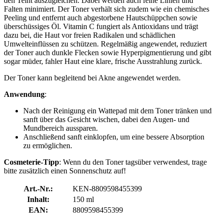
den Teint auszugleichen. Dabei werden auch feine Linien und
Falten minimiert. Der Toner verhält sich zudem wie ein chemisches
Peeling und entfernt auch abgestorbene Hautschüppchen sowie
überschüssiges Öl. Vitamin C fungiert als Antioxidans und trägt
dazu bei, die Haut vor freien Radikalen und schädlichen
Umwelteinflüssen zu schützen. Regelmäßig angewendet, reduziert
der Toner auch dunkle Flecken sowie Hyperpigmentierung und gibt
sogar müder, fahler Haut eine klare, frische Ausstrahlung zurück.
Der Toner kann begleitend bei Akne angewendet werden.
Anwendung
:
Nach der Reinigung ein Wattepad mit dem Toner tränken und
sanft über das Gesicht wischen, dabei den Augen- und
Mundbereich aussparen.
Anschließend sanft einklopfen, um eine bessere Absorption
zu ermöglichen.
Cosmeterie-Tipp
: Wenn du den Toner tagsüber verwendest, trage
bitte zusätzlich einen Sonnenschutz auf!
Art.-Nr.:
KEN-8809598455399
Inhalt:
150 ml
EAN:
8809598455399