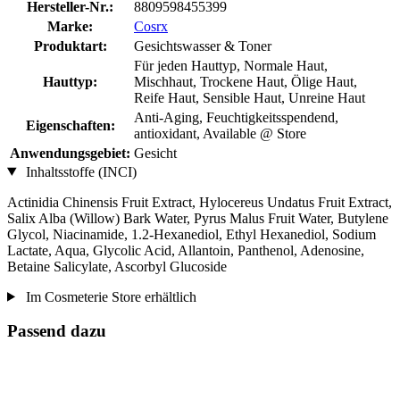
Hersteller-Nr.:
8809598455399
Marke:
Cosrx
Produktart:
Gesichtswasser & Toner
Für jeden Hauttyp, Normale Haut,
Hauttyp:
Mischhaut, Trockene Haut, Ölige Haut,
Reife Haut, Sensible Haut, Unreine Haut
Anti-Aging, Feuchtigkeitsspendend,
Eigenschaften:
antioxidant, Available @ Store
Anwendungsgebiet:
Gesicht
Inhaltsstoffe (INCI)
Actinidia Chinensis Fruit Extract, Hylocereus Undatus Fruit Extract,
Salix Alba (Willow) Bark Water, Pyrus Malus Fruit Water, Butylene
Glycol, Niacinamide, 1.2-Hexanediol, Ethyl Hexanediol, Sodium
Lactate, Aqua, Glycolic Acid, Allantoin, Panthenol, Adenosine,
Betaine Salicylate, Ascorbyl Glucoside
Im Cosmeterie Store erhältlich
Passend dazu