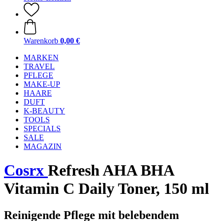
Warenkorb
0,00 €
MARKEN
TRAVEL
PFLEGE
MAKE-UP
HAARE
DUFT
K-BEAUTY
TOOLS
SPECIALS
SALE
MAGAZIN
Cosrx
Refresh AHA BHA
Vitamin C Daily Toner, 150 ml
Reinigende Pflege mit belebendem