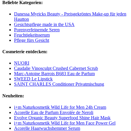
Beliebte Kategorien:
Danessa Myricks Beauty - Preisgekröntes Make-up für jeden
Hautton
Gesichtspflege made in the USA
Porenverfeinernde Seren
Feuchtigkeitsserum
Pflege fürs Gesicht
Cosmeterie entdecken:
NUORI
Caudalie Vinosculpt Crushed Cabernet Scrub
Marc-Antoine Barrois B683 Eau de Parfum
SWEED Le Lipstick
SAINT CHARLES Conditioner Privatmischung
Neuheiten:
i+m Naturkosmetik Wild Life for Men 24h Cream
Acorelle Eau de Parfum Envolée de Neroli
Evolve Organic Beauty Superfood Shine Hair Mask
i+m Naturkosmetik Wild Life for Men Face Power Gel
Acorelle Haarwuchshemmer Serum