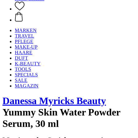
MARKEN
TRAVEL
PFLEGE
MAKE-UP
HAARE
DUFT
K-BEAUTY
TOOLS
SPECIALS
SALE
MAGAZIN
Danessa Myricks Beauty
Yummy Skin Water Powder
Serum, 30 ml