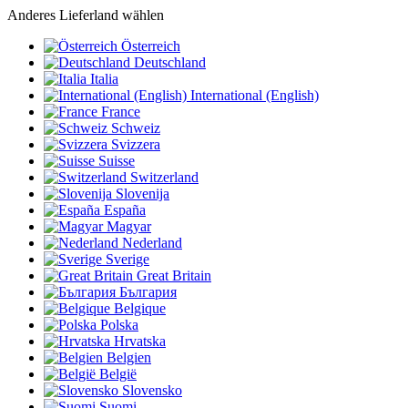
Anderes Lieferland wählen
Österreich
Deutschland
Italia
International (English)
France
Schweiz
Svizzera
Suisse
Switzerland
Slovenija
España
Magyar
Nederland
Sverige
Great Britain
България
Belgique
Polska
Hrvatska
Belgien
België
Slovensko
Suomi