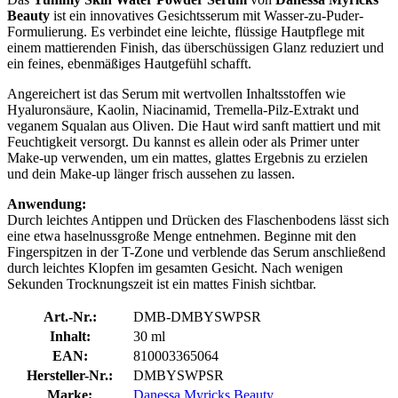
Beauty
ist ein innovatives Gesichtsserum mit Wasser-zu-Puder-
Formulierung. Es verbindet eine leichte, flüssige Hautpflege mit
einem mattierenden Finish, das überschüssigen Glanz reduziert und
ein feines, ebenmäßiges Hautgefühl schafft.
Angereichert ist das Serum mit wertvollen Inhaltsstoffen wie
Hyaluronsäure, Kaolin, Niacinamid, Tremella-Pilz-Extrakt und
veganem Squalan aus Oliven. Die Haut wird sanft mattiert und mit
Feuchtigkeit versorgt. Du kannst es allein oder als Primer unter
Make-up verwenden, um ein mattes, glattes Ergebnis zu erzielen
und dein Make-up länger frisch aussehen zu lassen.
Anwendung:
Durch leichtes Antippen und Drücken des Flaschenbodens lässt sich
eine etwa haselnussgroße Menge entnehmen. Beginne mit den
Fingerspitzen in der T-Zone und verblende das Serum anschließend
durch leichtes Klopfen im gesamten Gesicht. Nach wenigen
Sekunden Trocknungszeit ist ein mattes Finish sichtbar.
Art.-Nr.:
DMB-DMBYSWPSR
Inhalt:
30 ml
EAN:
810003365064
Hersteller-Nr.:
DMBYSWPSR
Marke:
Danessa Myricks Beauty