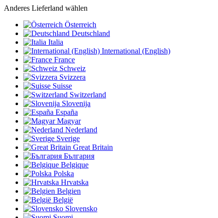
Anderes Lieferland wählen
Österreich
Deutschland
Italia
International (English)
France
Schweiz
Svizzera
Suisse
Switzerland
Slovenija
España
Magyar
Nederland
Sverige
Great Britain
България
Belgique
Polska
Hrvatska
Belgien
België
Slovensko
Suomi