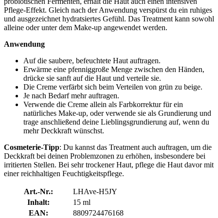
probiotischen Fermenten, erhält die Haut auch einen intensiven
Pflege-Effekt. Gleich nach der Anwendung verspürst du ein ruhiges
und ausgezeichnet hydratsiertes Gefühl. Das Treatment kann sowohl
alleine oder unter dem Make-up angewendet werden.
Anwendung
Auf die saubere, befeuchtete Haut auftragen.
Erwärme eine pfenniggroße Menge zwischen den Händen,
drücke sie sanft auf die Haut und verteile sie.
Die Creme verfärbt sich beim Verteilen von grün zu beige.
Je nach Bedarf mehr auftragen.
Verwende die Creme allein als Farbkorrektur für ein
natürliches Make-up, oder verwende sie als Grundierung und
trage anschließend deine Lieblingsgrundierung auf, wenn du
mehr Deckkraft wünschst.
Cosmeterie-Tipp
: Du kannst das Treatment auch auftragen, um die
Deckkraft bei deinen Problemzonen zu erhöhen, insbesondere bei
irritierten Stellen. Bei sehr trockener Haut, pflege die Haut davor mit
einer reichhaltigen Feuchtigkeitspflege.
Art.-Nr.:
LHAve-H5JY
Inhalt:
15 ml
EAN:
8809724476168