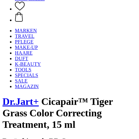
MARKEN
TRAVEL
PFLEGE
MAKE-UP
HAARE
DUFT
K-BEAUTY
TOOLS
SPECIALS
SALE
MAGAZIN
Dr.Jart+
Cicapair™ Tiger
Grass Color Correcting
Treatment, 15 ml