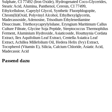
Sulphate, CI 77492 (Iron Oxide), Hydrogenated Coco-Glycerides,
Stearic Acid, Alumina, Panthenol, Ceresin, CI 77499,
Ethylcellulose, Caprylyl Glycol, Synthetic Fluorphlogopite,
Chrom(Iii)Oxid, Polyvinyl Alcohol, Ethylhexylglycerin,
Madecassoside, Adenosine, Trisodium Ethylenediamine
Disuccinate, Triethoxycaprylylsilane, Eryngium Maritimum Callus
Culture Filtrate, Glycine Soja Peptide, Streptococcus Thermophilus
Ferment, Aluminium Hydroxide, Asiaticoside, Houttuynia Cordata
Extract, Ilex Aquifolium Leaf Extract, Centella Asiatica Leaf
Extract, Achillea Millefolium Oil, Hedera Helix (Ivy) Extract,
Tocopherol (Vitamin E), Silicia, Calcium Chloride, Asiatic Acid,
Madecassic Acid
Passend dazu