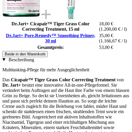
Dr.Jart+ Cicapair™ Tiger Grass Color
18,00 €
Correcting Treatment, 15 ml
(1.200,00 € / l)
Dr.Jart+ Pore.Remedy™ Smoothing Primer,
35,00 €
30 ml
(1.166,67 € / l)
Gesamtpreis:
53,00 €
Beide in den Warenkorb
Beschreibung
Multitasking-Pflege für mehr Ausgeglichenheit
Das
Cicapair™ Tiger Grass Color Correcting Treatment
von
Dr. Jart+
besitzt eine innovative All-in-one-Pflegeformel. Sie
verändert beim Auftragen auf die Haut ihre Farbe von einem blassen
Grün zu Beige. So deckt sie Unreinheiten ab, gleicht Irritationen aus
und passt sich perfekt deinem Hautton an. So sorgt die leichte
Creme auch zugleich für die Belebung von fahler, müder Haut und
schenkt dir stattdessen einen frischen, strahlenden Teint sowie ein
geebnetes Bild. Angereichert mit aktiven Inhaltsstoffen wie
Niacinamid, Tigergras und einer reichhaltigen Mischung aus
Kräutern, Mineralien, einem starken Feuchthaltemittel sowie