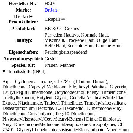
Hersteller-Nr.:
H5JY
Marke:
Dr.Jart+
Dr. Jart+
Cicapair™
Produktlinien:
Produktart:
BB & CC Creams
Für jeden Hauttyp, Normale Haut,
Hauttyp:
Mischhaut, Trockene Haut, Ölige Haut,
Reife Haut, Sensible Haut, Unreine Haut
Eigenschaften:
Feuchtigkeitsspendend
Anwendungsgebiet:
Gesicht
Speziell für:
Frauen, Männer
Inhaltsstoffe (INCI)
Aqua, Cyclopentasiloxane, CI 77891 (Titanium Dioxid),
Dimethicone, Caprylyl Methicone, Ethylhexyl Palmitate, Glycerin,
Lauryl Peg-8 Dimethicone, Octyldodecanol, Phenyl Trimethicone,
Triethylhexanoin, Butylene Glycol, Centella Asiatica Whole Plant
Extract, Niacinamide, Tridecyl Trimellitate, Trimethylsiloxysilicate,
Disteardimonium Hectorite, 1.2-Hexanediol, Dimethicone/Vinyl
Dimethicone Crosspolymer, Peg-10 Dimethicone,
Phytosteryl/Isostearyl/Cetyl/Stearyl/Behenyl Dimer Dilinoleate,
Vinyl Dimethicone/Methicone Silsesquioxane Crosspolymer, CI
77491, Glyceryl Tribehenate/Isostearate/Eicosandioate, Magnesium