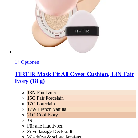
14 Optionen
TIRTIR
Mask Fit All Cover Cushion, 13N Fair
Ivory (18 g)
13N Fair Ivory
15C Fair Porcelain
17C Porcelain
17W French Vanilla
21C Cool Ivory
+9
Für alle Hauttypen
Zuverlässige Deckkraft
Wischfest & schweißresistent