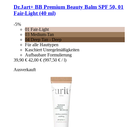
Dr.Jart+
BB Premium Beauty Balm SPF 50, 01
Fair-​Light (40 ml)
-5%
01 Fair-Light
03 Medium-Tan
04 Deep Tan - Deep
Für alle Hauttypen
Kaschiert Unregelmäßigkeiten
Aufbaubare Formulierung
39,90 €
42,00 €
(997,50 € / l)
Ausverkauft