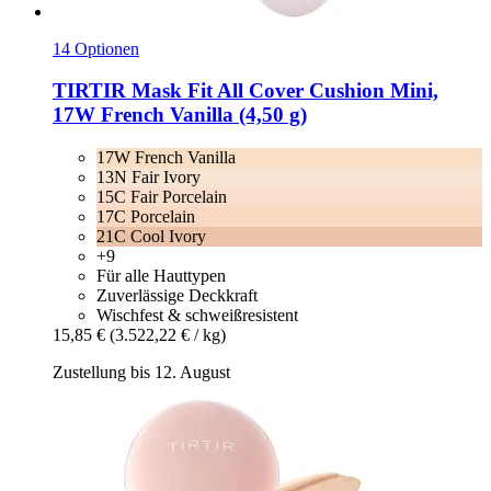
14 Optionen
TIRTIR
Mask Fit All Cover Cushion Mini,
17W French Vanilla (4,50 g)
17W French Vanilla
13N Fair Ivory
15C Fair Porcelain
17C Porcelain
21C Cool Ivory
+9
Für alle Hauttypen
Zuverlässige Deckkraft
Wischfest & schweißresistent
15,85 €
(3.522,22 € / kg)
Zustellung bis 12. August