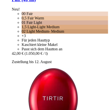
Neu!
00 Fair
0,5 Fair Warm
01 Fair Light
1,5 Light-Light Medium
02 Light Medium- Medium
+3
Für jeden Hauttyp
Kaschiert kleine Makel
Passt sich dem Hautton an
42,00 €
(1.050,00 € / l)
Zustellung bis 12. August