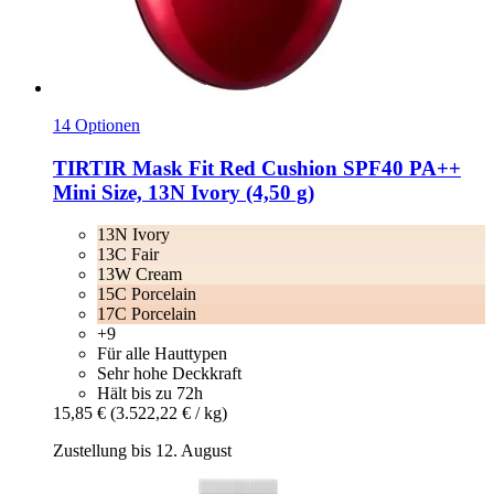
14 Optionen
TIRTIR
Mask Fit Red Cushion SPF40 PA++
Mini Size, 13N Ivory (4,50 g)
13N Ivory
13C Fair
13W Cream
15C Porcelain
17C Porcelain
+9
Für alle Hauttypen
Sehr hohe Deckkraft
Hält bis zu 72h
15,85 €
(3.522,22 € / kg)
Zustellung bis 12. August