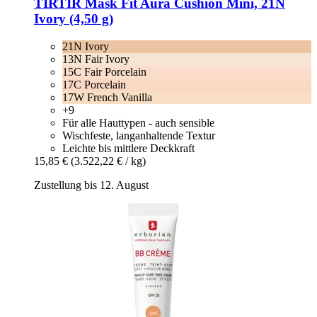
TIRTIR
Mask Fit Aura Cushion Mini, 21N
Ivory (4,50 g)
21N Ivory
13N Fair Ivory
15C Fair Porcelain
17C Porcelain
17W French Vanilla
+9
Für alle Hauttypen - auch sensible
Wischfeste, langanhaltende Textur
Leichte bis mittlere Deckkraft
15,85 €
(3.522,22 € / kg)
Zustellung bis 12. August