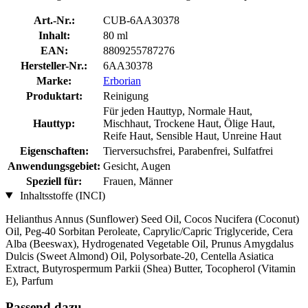
Art.-Nr.:
CUB-6AA30378
Inhalt:
80 ml
EAN:
8809255787276
Hersteller-Nr.:
6AA30378
Marke:
Erborian
Produktart:
Reinigung
Für jeden Hauttyp, Normale Haut,
Hauttyp:
Mischhaut, Trockene Haut, Ölige Haut,
Reife Haut, Sensible Haut, Unreine Haut
Eigenschaften:
Tierversuchsfrei, Parabenfrei, Sulfatfrei
Anwendungsgebiet:
Gesicht, Augen
Speziell für:
Frauen, Männer
Inhaltsstoffe (INCI)
Helianthus Annus (Sunflower) Seed Oil, Cocos Nucifera (Coconut)
Oil, Peg-40 Sorbitan Peroleate, Caprylic/Capric Triglyceride, Cera
Alba (Beeswax), Hydrogenated Vegetable Oil, Prunus Amygdalus
Dulcis (Sweet Almond) Oil, Polysorbate-20, Centella Asiatica
Extract, Butyrospermum Parkii (Shea) Butter, Tocopherol (Vitamin
E), Parfum
Passend dazu