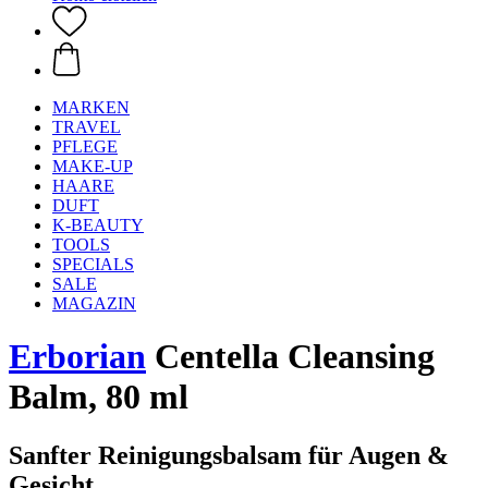
MARKEN
TRAVEL
PFLEGE
MAKE-UP
HAARE
DUFT
K-BEAUTY
TOOLS
SPECIALS
SALE
MAGAZIN
Erborian
Centella Cleansing
Balm, 80 ml
Sanfter Reinigungsbalsam für Augen &
Gesicht