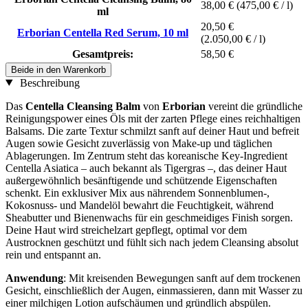
38,00 €
(475,00 € / l)
ml
20,50 €
Erborian Centella Red Serum, 10 ml
(2.050,00 € / l)
Gesamtpreis:
58,50 €
Beide in den Warenkorb
Beschreibung
Das
Centella Cleansing Balm
von
Erborian
vereint die gründliche
Reinigungspower eines Öls mit der zarten Pflege eines reichhaltigen
Balsams. Die zarte Textur schmilzt sanft auf deiner Haut und befreit
Augen sowie Gesicht zuverlässig von Make-up und täglichen
Ablagerungen. Im Zentrum steht das koreanische Key-Ingredient
Centella Asiatica – auch bekannt als Tigergras –, das deiner Haut
außergewöhnlich besänftigende und schützende Eigenschaften
schenkt. Ein exklusiver Mix aus nährendem Sonnenblumen-,
Kokosnuss- und Mandelöl bewahrt die Feuchtigkeit, während
Sheabutter und Bienenwachs für ein geschmeidiges Finish sorgen.
Deine Haut wird streichelzart gepflegt, optimal vor dem
Austrocknen geschützt und fühlt sich nach jedem Cleansing absolut
rein und entspannt an.
Anwendung
: Mit kreisenden Bewegungen sanft auf dem trockenen
Gesicht, einschließlich der Augen, einmassieren, dann mit Wasser zu
einer milchigen Lotion aufschäumen und gründlich abspülen.