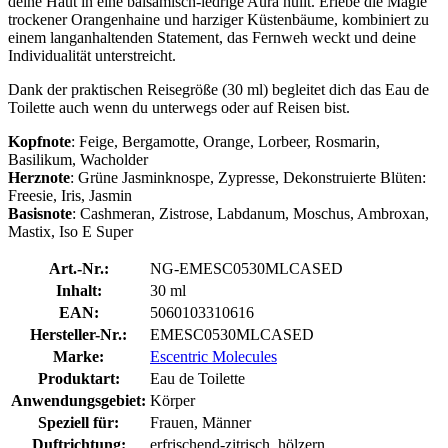
deine Haut in eine balsamisch-ledrige Aura hüllt. Erlebe die Magie
trockener Orangenhaine und harziger Küstenbäume, kombiniert zu
einem langanhaltenden Statement, das Fernweh weckt und deine
Individualität unterstreicht.
Dank der praktischen Reisegröße (30 ml) begleitet dich das Eau de
Toilette auch wenn du unterwegs oder auf Reisen bist.
Kopfnote
: Feige, Bergamotte, Orange, Lorbeer, Rosmarin,
Basilikum, Wacholder
Herznote
: Grüne Jasminknospe, Zypresse, Dekonstruierte Blüten:
Freesie, Iris, Jasmin
Basisnote
: Cashmeran, Zistrose, Labdanum, Moschus, Ambroxan,
Mastix, Iso E Super
Art.-Nr.:
NG-EMESC0530MLCASED
Inhalt:
30 ml
EAN:
5060103310616
Hersteller-Nr.:
EMESC0530MLCASED
Marke:
Escentric Molecules
Produktart:
Eau de Toilette
Anwendungsgebiet:
Körper
Speziell für:
Frauen, Männer
Duftrichtung:
erfrischend-zitrisch, hölzern