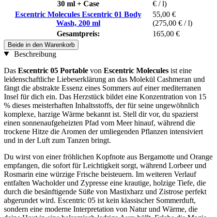
30 ml + Case
€ / l)
Escentric Molecules Escentric 01 Body
55,00 €
Wash, 200 ml
(275,00 € / l)
Gesamtpreis:
165,00 €
Beide in den Warenkorb
Beschreibung
Das
Escentric 05 Portable
von
Escentric Molecules
ist eine
leidenschaftliche Liebeserklärung an das Molekül Cashmeran und
fängt die abstrakte Essenz eines Sommers auf einer mediterranen
Insel für dich ein. Das Herzstück bildet eine Konzentration von 15
% dieses meisterhaften Inhaltsstoffs, der für seine ungewöhnlich
komplexe, harzige Wärme bekannt ist. Stell dir vor, du spazierst
einen sonnenaufgeheizten Pfad vom Meer hinauf, während die
trockene Hitze die Aromen der umliegenden Pflanzen intensiviert
und in der Luft zum Tanzen bringt.
Du wirst von einer fröhlichen Kopfnote aus Bergamotte und Orange
empfangen, die sofort für Leichtigkeit sorgt, während Lorbeer und
Rosmarin eine würzige Frische beisteuern. Im weiteren Verlauf
entfalten Wacholder und Zypresse eine krautige, holzige Tiefe, die
durch die besänftigende Süße von Mastixharz und Zistrose perfekt
abgerundet wird. Escentric 05 ist kein klassischer Sommerduft,
sondern eine moderne Interpretation von Natur und Wärme, die