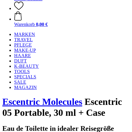
Warenkorb
0,00 €
MARKEN
TRAVEL
PFLEGE
MAKE-UP
HAARE
DUFT
K-BEAUTY
TOOLS
SPECIALS
SALE
MAGAZIN
Escentric Molecules
Escentric
05 Portable, 30 ml + Case
Eau de Toilette in idealer Reisegröße