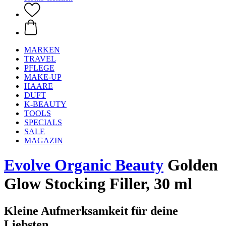
MARKEN
TRAVEL
PFLEGE
MAKE-UP
HAARE
DUFT
K-BEAUTY
TOOLS
SPECIALS
SALE
MAGAZIN
Evolve Organic Beauty
Golden
Glow Stocking Filler, 30 ml
Kleine Aufmerksamkeit für deine
Liebsten