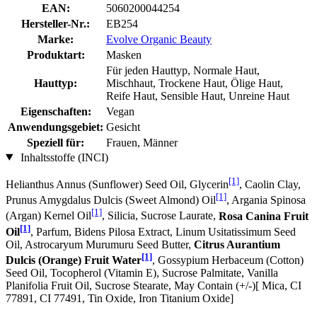
EAN:
5060200044254
Hersteller-Nr.:
EB254
Marke:
Evolve Organic Beauty
Produktart:
Masken
Für jeden Hauttyp, Normale Haut,
Hauttyp:
Mischhaut, Trockene Haut, Ölige Haut,
Reife Haut, Sensible Haut, Unreine Haut
Eigenschaften:
Vegan
Anwendungsgebiet:
Gesicht
Speziell für:
Frauen, Männer
Inhaltsstoffe (INCI)
[1]
Helianthus Annus (Sunflower) Seed Oil, Glycerin
, Caolin Clay,
[1]
Prunus Amygdalus Dulcis (Sweet Almond) Oil
, Argania Spinosa
[1]
(Argan) Kernel Oil
, Silicia, Sucrose Laurate,
Rosa Canina Fruit
[1]
Oil
, Parfum, Bidens Pilosa Extract, Linum Usitatissimum Seed
Oil, Astrocaryum Murumuru Seed Butter,
Citrus Aurantium
[1]
Dulcis (Orange) Fruit Water
, Gossypium Herbaceum (Cotton)
Seed Oil, Tocopherol (Vitamin E), Sucrose Palmitate, Vanilla
Planifolia Fruit Oil, Sucrose Stearate, May Contain (+/-)[ Mica, CI
77891, CI 77491, Tin Oxide, Iron Titanium Oxide]