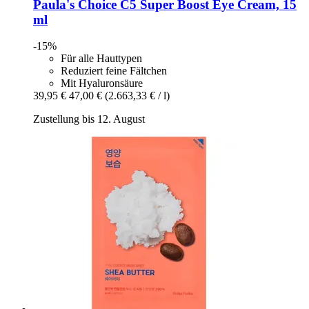
Paula's Choice
C5 Super Boost Eye Cream, 15
ml
-15%
Für alle Hauttypen
Reduziert feine Fältchen
Mit Hyaluronsäure
39,95 €
47,00 €
(2.663,33 € / l)
Zustellung bis 12. August