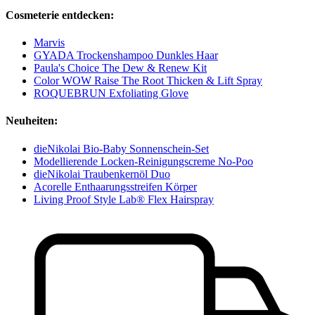
Cosmeterie entdecken:
Marvis
GYADA Trockenshampoo Dunkles Haar
Paula's Choice The Dew & Renew Kit
Color WOW Raise The Root Thicken & Lift Spray
ROQUEBRUN Exfoliating Glove
Neuheiten:
dieNikolai Bio-Baby Sonnenschein-Set
Modellierende Locken-Reinigungscreme No-Poo
dieNikolai Traubenkernöl Duo
Acorelle Enthaarungsstreifen Körper
Living Proof Style Lab® Flex Hairspray