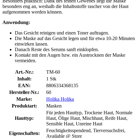
Besonders praktisch: Dank des feinen Gewebes liegt die Maske
besonders eng an, weshalb die Inhaltsstoffe rascher von der Haut
aufgenommen werden können.
Anwendung:
Das Gesicht reinigen und einen Toner auftragen.
Die Maske auf das Gesicht legen und für etwa 10-20 Minuten
einwirken lassen.
Danach Reste des Serums sanft einklopfen.
Kontakt mit den Augen bzw. ein Austrocknen der Maske
vermeiden.
Art.-Nr.:
TM-60
Inhalt:
1 Stk
EAN:
8806334368135
Hersteller-Nr.:
60
Marke:
Holika Holika
Produktart:
Masken
Für jeden Hauttyp, Trockene Haut, Normale
Hauttyp:
Haut, Ölige Haut, Mischhaut, Reife Haut,
Sensible Haut, Unreine Haut
Feuchtigkeitsspendend, Tierversuchsfrei,
Eigenschaften:
Available @ Store