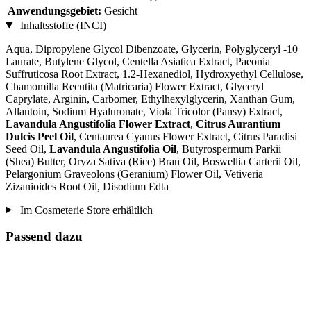
Anwendungsgebiet:
Gesicht
Inhaltsstoffe (INCI)
Aqua, Dipropylene Glycol Dibenzoate, Glycerin, Polyglyceryl -10
Laurate, Butylene Glycol, Centella Asiatica Extract, Paeonia
Suffruticosa Root Extract, 1.2-Hexanediol, Hydroxyethyl Cellulose,
Chamomilla Recutita (Matricaria) Flower Extract, Glyceryl
Caprylate, Arginin, Carbomer, Ethylhexylglycerin, Xanthan Gum,
Allantoin, Sodium Hyaluronate, Viola Tricolor (Pansy) Extract,
Lavandula Angustifolia Flower Extract
,
Citrus Aurantium
Dulcis Peel Oil
, Centaurea Cyanus Flower Extract, Citrus Paradisi
Seed Oil,
Lavandula Angustifolia Oil
, Butyrospermum Parkii
(Shea) Butter, Oryza Sativa (Rice) Bran Oil, Boswellia Carterii Oil,
Pelargonium Graveolons (Geranium) Flower Oil, Vetiveria
Zizanioides Root Oil, Disodium Edta
Im Cosmeterie Store erhältlich
Passend dazu