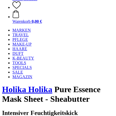
Warenkorb
0,00 €
MARKEN
TRAVEL
PFLEGE
MAKE-UP
HAARE
DUFT
K-BEAUTY
TOOLS
SPECIALS
SALE
MAGAZIN
Holika Holika
Pure Essence
Mask Sheet - Sheabutter
Intensiver Feuchtigkeitskick