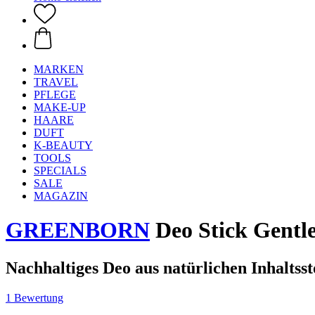
MARKEN
TRAVEL
PFLEGE
MAKE-UP
HAARE
DUFT
K-BEAUTY
TOOLS
SPECIALS
SALE
MAGAZIN
GREENBORN
Deo Stick Gentl
Nachhaltiges Deo aus natürlichen Inhaltsst
1 Bewertung