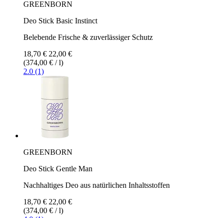
GREENBORN
Deo Stick Basic Instinct
Belebende Frische & zuverlässiger Schutz
18,70 €
22,00 €
(374,00 € / l)
2.0 (1)
GREENBORN
Deo Stick Gentle Man
Nachhaltiges Deo aus natürlichen Inhaltsstoffen
18,70 €
22,00 €
(374,00 € / l)