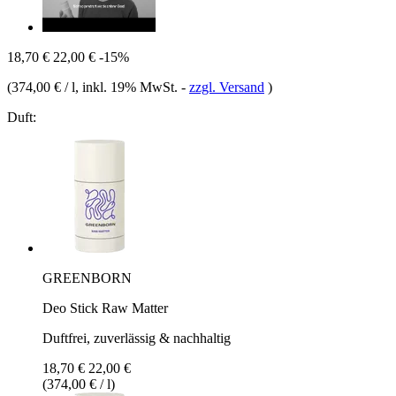
18,70 €
22,00 €
-15%
(
374,00 € / l
, inkl. 19% MwSt.
-
zzgl. Versand
)
Duft:
GREENBORN
Deo Stick Raw Matter
Duftfrei, zuverlässig & nachhaltig
18,70 €
22,00 €
(374,00 € / l)