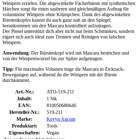
Wimpern erzielen. Die abgewinkelte Fächerbürste mit synthetischen
Härchen sorgt für einen sauberen und gleichmäßigen Auftrag für
voluminöse Wimpern ohne Klümpchen. Dank des abgewinkelten
Bürstenkopfes kannst du auch ganz nah an den Spiegel
herankommen um den Mascara kontrolliert aufzutragen.
Der Pinsel unterstützt dich aber nicht nur beim Schminken, sondern
eignet sich auch ideal zum Trennen und Reinigen von falschen
Wimpern.
Anwendung
: Der Bürstenkopf wird mit Mascara bestrichen und
von der Wimpernwurzel bis zur Spitze aufgetragen.
Tipp
: Für maximales Volumen trage die Mascara in Zickzack-
Bewegungen auf, während du die Wimpern mit der Bürste
durchkämmst.
Art.-Nr.:
ATO-519-211
Inhalt:
1 Stk
EAN:
810050680646
Hersteller-Nr.:
519-211
Marke:
Kevyn Aucoin
Produktart:
Tools
Eigenschaften:
Vegan