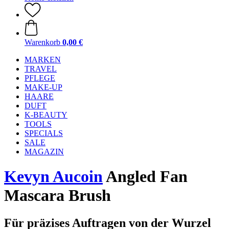
Warenkorb
0,00 €
MARKEN
TRAVEL
PFLEGE
MAKE-UP
HAARE
DUFT
K-BEAUTY
TOOLS
SPECIALS
SALE
MAGAZIN
Kevyn Aucoin
Angled Fan
Mascara Brush
Für präzises Auftragen von der Wurzel