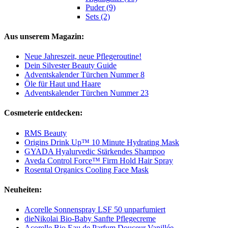
Puder (9)
Sets (2)
Aus unserem Magazin:
Neue Jahreszeit, neue Pflegeroutine!
Dein Silvester Beauty Guide
Adventskalender Türchen Nummer 8
Öle für Haut und Haare
Adventskalender Türchen Nummer 23
Cosmeterie entdecken:
RMS Beauty
Origins Drink Up™ 10 Minute Hydrating Mask
GYADA Hyalurvedic Stärkendes Shampoo
Aveda Control Force™ Firm Hold Hair Spray
Rosental Organics Cooling Face Mask
Neuheiten:
Acorelle Sonnenspray LSF 50 unparfumiert
dieNikolai Bio-Baby Sanfte Pflegecreme
Acorelle Bio Eau de Parfum Douceur Vanillée