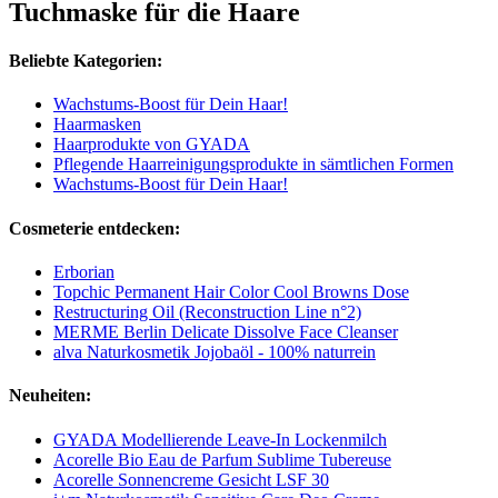
Tuchmaske für die Haare
Beliebte Kategorien:
Wachstums-Boost für Dein Haar!
Haarmasken
Haarprodukte von GYADA
Pflegende Haarreinigungsprodukte in sämtlichen Formen
Wachstums-Boost für Dein Haar!
Cosmeterie entdecken:
Erborian
Topchic Permanent Hair Color Cool Browns Dose
Restructuring Oil (Reconstruction Line n°2)
MERME Berlin Delicate Dissolve Face Cleanser
alva Naturkosmetik Jojobaöl - 100% naturrein
Neuheiten:
GYADA Modellierende Leave-In Lockenmilch
Acorelle Bio Eau de Parfum Sublime Tubereuse
Acorelle Sonnencreme Gesicht LSF 30