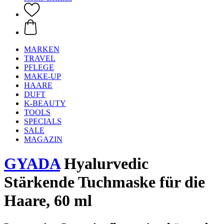
MARKEN
TRAVEL
PFLEGE
MAKE-UP
HAARE
DUFT
K-BEAUTY
TOOLS
SPECIALS
SALE
MAGAZIN
GYADA
Hyalurvedic
Stärkende Tuchmaske für die
Haare, 60 ml