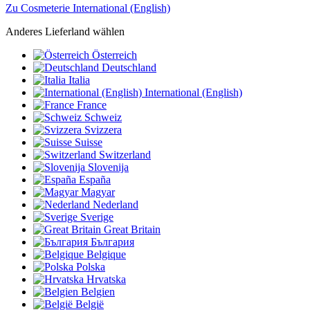
Zu Cosmeterie International (English)
Anderes Lieferland wählen
Österreich
Deutschland
Italia
International (English)
France
Schweiz
Svizzera
Suisse
Switzerland
Slovenija
España
Magyar
Nederland
Sverige
Great Britain
България
Belgique
Polska
Hrvatska
Belgien
België