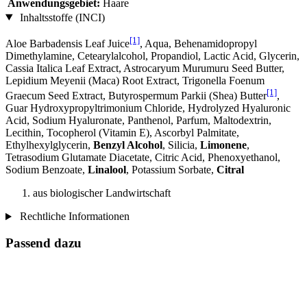
Anwendungsgebiet:
Haare
Inhaltsstoffe (INCI)
[1]
Aloe Barbadensis Leaf Juice
, Aqua, Behenamidopropyl
Dimethylamine, Cetearylalcohol, Propandiol, Lactic Acid, Glycerin,
Cassia Italica Leaf Extract, Astrocaryum Murumuru Seed Butter,
Lepidium Meyenii (Maca) Root Extract, Trigonella Foenum
[1]
Graecum Seed Extract, Butyrospermum Parkii (Shea) Butter
,
Guar Hydroxypropyltrimonium Chloride, Hydrolyzed Hyaluronic
Acid, Sodium Hyaluronate, Panthenol, Parfum, Maltodextrin,
Lecithin, Tocopherol (Vitamin E), Ascorbyl Palmitate,
Ethylhexylglycerin,
Benzyl Alcohol
, Silicia,
Limonene
,
Tetrasodium Glutamate Diacetate, Citric Acid, Phenoxyethanol,
Sodium Benzoate,
Linalool
, Potassium Sorbate,
Citral
aus biologischer Landwirtschaft
Rechtliche Informationen
Passend dazu