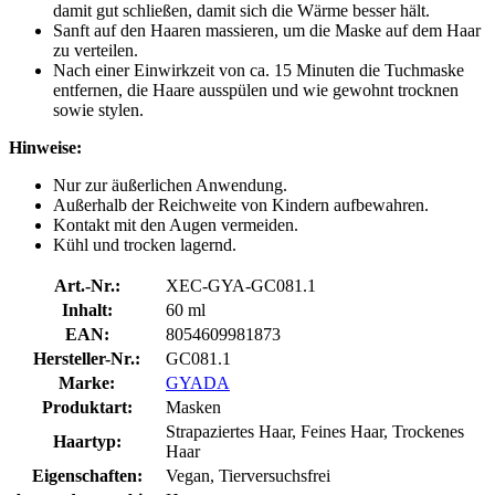
damit gut schließen, damit sich die Wärme besser hält.
Sanft auf den Haaren massieren, um die Maske auf dem Haar
zu verteilen.
Nach einer Einwirkzeit von ca. 15 Minuten die Tuchmaske
entfernen, die Haare ausspülen und wie gewohnt trocknen
sowie stylen.
Hinweise:
Nur zur äußerlichen Anwendung.
Außerhalb der Reichweite von Kindern aufbewahren.
Kontakt mit den Augen vermeiden.
Kühl und trocken lagernd.
Art.-Nr.:
XEC-GYA-GC081.1
Inhalt:
60 ml
EAN:
8054609981873
Hersteller-Nr.:
GC081.1
Marke:
GYADA
Produktart:
Masken
Strapaziertes Haar, Feines Haar, Trockenes
Haartyp:
Haar
Eigenschaften:
Vegan, Tierversuchsfrei