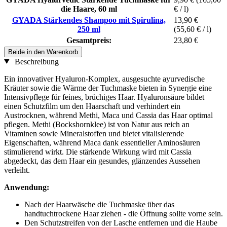
die Haare, 60 ml
€ / l)
GYADA Stärkendes Shampoo mit Spirulina,
13,90 €
250 ml
(55,60 € / l)
Gesamtpreis:
23,80 €
Beide in den Warenkorb
Beschreibung
Ein innovativer Hyaluron-Komplex, ausgesuchte ayurvedische
Kräuter sowie die Wärme der Tuchmaske bieten in Synergie eine
Intensivpflege für feines, brüchiges Haar. Hyaluronsäure bildet
einen Schutzfilm um den Haarschaft und verhindert ein
Austrocknen, während Methi, Maca und Cassia das Haar optimal
pflegen. Methi (Bockshornklee) ist von Natur aus reich an
Vitaminen sowie Mineralstoffen und bietet vitalisierende
Eigenschaften, während Maca dank essentieller Aminosäuren
stimulierend wirkt. Die stärkende Wirkung wird mit Cassia
abgedeckt, das dem Haar ein gesundes, glänzendes Aussehen
verleiht.
Anwendung:
Nach der Haarwäsche die Tuchmaske über das
handtuchtrockene Haar ziehen - die Öffnung sollte vorne sein.
Den Schutzstreifen von der Lasche entfernen und die Haube