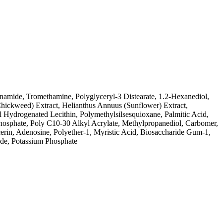
inamide, Tromethamine, Polyglyceryl-3 Distearate, 1.2-Hexanediol,
Chickweed) Extract, Helianthus Annuus (Sunflower) Extract,
il Hydrogenated Lecithin, Polymethylsilsesquioxane, Palmitic Acid,
Phosphate, Poly C10-30 Alkyl Acrylate, Methylpropanediol, Carbomer,
rin, Adenosine, Polyether-1, Myristic Acid, Biosaccharide Gum-1,
ide, Potassium Phosphate