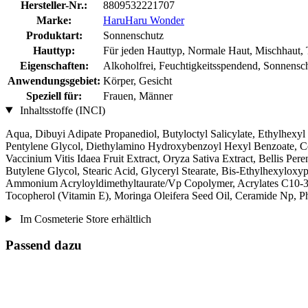
Hersteller-Nr.:
8809532221707
Marke:
HaruHaru Wonder
Produktart:
Sonnenschutz
Hauttyp:
Für jeden Hauttyp, Normale Haut, Mischhaut, 
Eigenschaften:
Alkoholfrei, Feuchtigkeitsspendend, Sonnensch
Anwendungsgebiet:
Körper, Gesicht
Speziell für:
Frauen, Männer
Inhaltsstoffe (INCI)
Aqua, Dibuyi Adipate Propanediol, Butyloctyl Salicylate, Ethylhexyl
Pentylene Glycol, Diethylamino Hydroxybenzoyl Hexyl Benzoate, Cete
Vaccinium Vitis Idaea Fruit Extract, Oryza Sativa Extract, Bellis Pe
Butylene Glycol, Stearic Acid, Glyceryl Stearate, Bis-Ethylhexylox
Ammonium Acryloyldimethyltaurate/Vp Copolymer, Acrylates C10-30 Al
Tocopherol (Vitamin E), Moringa Oleifera Seed Oil, Ceramide Np, P
Im Cosmeterie Store erhältlich
Passend dazu