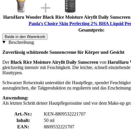
HaruHaru Wonder Black Rice Moisture Airyfit Daily Sunscree
Paula's Choice Skin Perfecting 2% BHA Liquid Peel
Gesamtpreis:
Beide in den Warenkorb
Beschreibung
Zuverlässig schützende Sonnencreme für Körper und Gesicht
Der
Black Rice Moisture Airyfit Daily Sunscreen
von
HaruHaru 
gleichzeitig intensiv mit Feuchtigkeit. Die leichte, schnell einziehend
Hauttypen.
Schwarzer Reisextrakt unterstützt die Hautpflege, spendet Feuchtigkei
auszugleichen, die Talgproduktion zu regulieren und das Erscheinungs
Anwendung:
Als letzten Schritt deiner Hautpflegeroutine und vor dem Make-up gr
Art.-Nr.:
KEN-8809532221707
Inhalt:
50 ml
EAN:
8809532221707