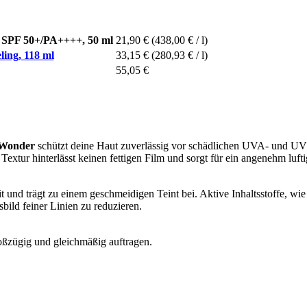
n SPF 50+/PA++++, 50 ml
21,90 €
(438,00 € / l)
ing, 118 ml
33,15 €
(280,93 € / l)
55,05 €
Wonder
schützt deine Haut zuverlässig vor schädlichen UVA- und UVB
e Textur hinterlässt keinen fettigen Film und sorgt für ein angenehm luf
t und trägt zu einem geschmeidigen Teint bei. Aktive Inhaltsstoffe, wi
bild feiner Linien zu reduzieren.
oßzügig und gleichmäßig auftragen.