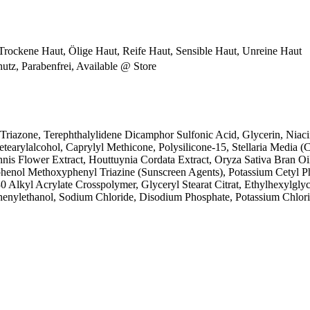
Trockene Haut, Ölige Haut, Reife Haut, Sensible Haut, Unreine Haut
utz, Parabenfrei, Available @ Store
 Triazone, Terephthalylidene Dicamphor Sulfonic Acid, Glycerin, Niac
arylalcohol, Caprylyl Methicone, Polysilicone-15, Stellaria Media (
rennis Flower Extract, Houttuynia Cordata Extract, Oryza Sativa Bran O
yphenol Methoxyphenyl Triazine (Sunscreen Agents), Potassium Cetyl 
kyl Acrylate Crosspolymer, Glyceryl Stearat Citrat, Ethylhexylglyce
henylethanol, Sodium Chloride, Disodium Phosphate, Potassium Chlor